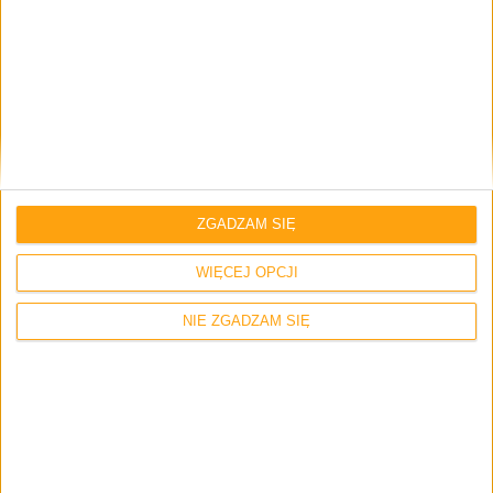
Blog
Nowa wersja aplikacji ChatON i Dropbox
dla urządzeń z Androidem
ZGADZAM SIĘ
WIĘCEJ OPCJI
NIE ZGADZAM SIĘ
Blog
Witaj na 2po2.pl!