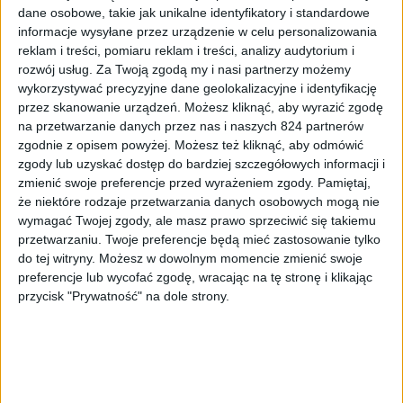
dane osobowe, takie jak unikalne identyfikatory i standardowe
informacje wysyłane przez urządzenie w celu personalizowania
reklam i treści, pomiaru reklam i treści, analizy audytorium i
rozwój usług.
Za Twoją zgodą my i nasi partnerzy możemy
wykorzystywać precyzyjne dane geolokalizacyjne i identyfikację
przez skanowanie urządzeń. Możesz kliknąć, aby wyrazić zgodę
na przetwarzanie danych przez nas i naszych 824 partnerów
zgodnie z opisem powyżej. Możesz też kliknąć, aby odmówić
Blog
zgody lub uzyskać dostęp do bardziej szczegółowych informacji i
AutoMapa w wersji beta dostępna w
zmienić swoje preferencje przed wyrażeniem zgody.
Pamiętaj,
Google Play
że niektóre rodzaje przetwarzania danych osobowych mogą nie
wymagać Twojej zgody, ale masz prawo sprzeciwić się takiemu
przetwarzaniu. Twoje preferencje będą mieć zastosowanie tylko
do tej witryny. Możesz w dowolnym momencie zmienić swoje
preferencje lub wycofać zgodę, wracając na tę stronę i klikając
przycisk "Prywatność" na dole strony.