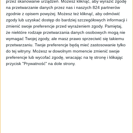
przez skanowanie urządzeń. Możesz kliknąć, aby wyrazić zgodę
Gry
na przetwarzanie danych przez nas i naszych 824 partnerów
zgodnie z opisem powyżej. Możesz też kliknąć, aby odmówić
Nie tylko Spider-Man. Final Fantasy XVI i
zgody lub uzyskać dostęp do bardziej szczegółowych informacji i
inne gry na State of Play w czerwcu
zmienić swoje preferencje przed wyrażeniem zgody.
Pamiętaj,
że niektóre rodzaje przetwarzania danych osobowych mogą nie
wymagać Twojej zgody, ale masz prawo sprzeciwić się takiemu
przetwarzaniu. Twoje preferencje będą mieć zastosowanie tylko
do tej witryny. Możesz w dowolnym momencie zmienić swoje
preferencje lub wycofać zgodę, wracając na tę stronę i klikając
przycisk "Prywatność" na dole strony.
Gry
Sony podbija blaszaki najlepszym eksem.
Spider-Man na PC!!1!!!