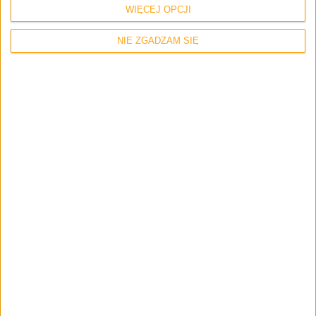
WIĘCEJ OPCJI
NIE ZGADZAM SIĘ
Gry
Konsole
PlayStation Plus Pro Max Ultra bez 5G i…
gier na PS3