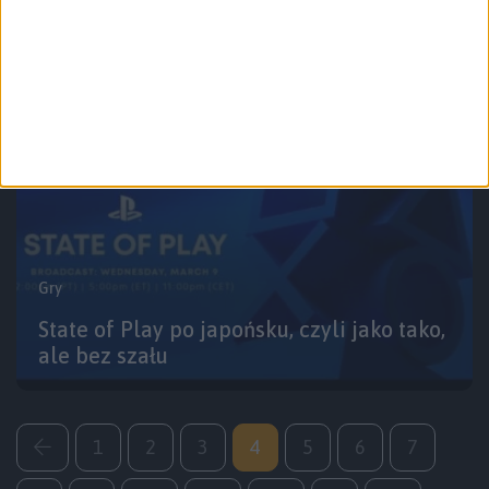
Galaktyki. Gra trafiła do Xbox Game Pass
Gry
State of Play po japońsku, czyli jako tako,
ale bez szału
1
2
3
4
5
6
7