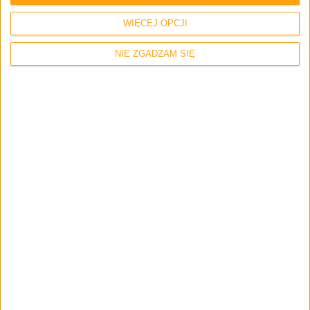
Gear 2. Jest bardzo wodoodporny!
WIĘCEJ OPCJI
NIE ZGADZAM SIĘ
Hardware
Recenzje
Recenzje sprzętu
Recenzja głośnika Bayan Audio
Soundbook X3 – wysoka moc w pięknym
wydaniu