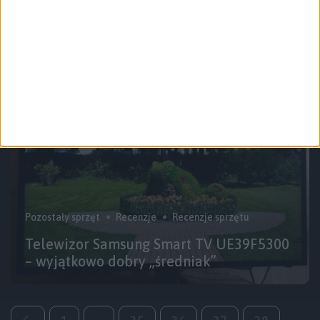
Recenzja Samsung Galaxy S5 mini –
mniejszy staje się większy. I może więcej
Pozostały sprzęt
Recenzje
Recenzje sprzętu
Telewizor Samsung Smart TV UE39F5300
– wyjątkowo dobry „średniak”