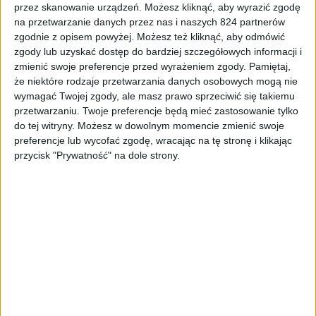
przez skanowanie urządzeń. Możesz kliknąć, aby wyrazić zgodę
na przetwarzanie danych przez nas i naszych 824 partnerów
zgodnie z opisem powyżej. Możesz też kliknąć, aby odmówić
Recenzje
Recenzje sprzętu
Smartfony
zgody lub uzyskać dostęp do bardziej szczegółowych informacji i
zmienić swoje preferencje przed wyrażeniem zgody.
Pamiętaj,
Recenzja Nokia Lumia 920 – dwuletni
że niektóre rodzaje przetwarzania danych osobowych mogą nie
flagowiec wciąż godny uwagi?
wymagać Twojej zgody, ale masz prawo sprzeciwić się takiemu
przetwarzaniu. Twoje preferencje będą mieć zastosowanie tylko
do tej witryny. Możesz w dowolnym momencie zmienić swoje
preferencje lub wycofać zgodę, wracając na tę stronę i klikając
przycisk "Prywatność" na dole strony.
Akcesoria
Recenzje
Recenzje sprzętu
Klawiatura bluetooth do tabletu Samsung
Galaxy Tab S 8.4