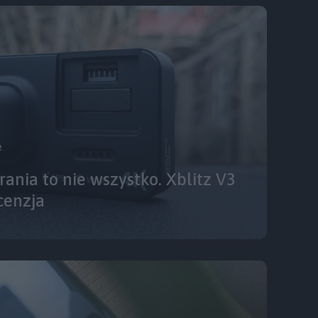
e
ania to nie wszystko. Xblitz V3
cenzja