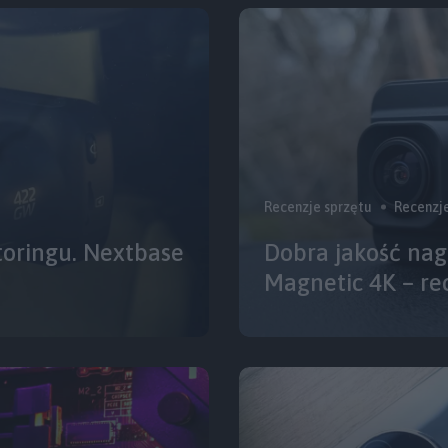
Recenzje sprzętu
Recenzj
toringu. Nextbase
Dobra jakość nagr
Magnetic 4K – re