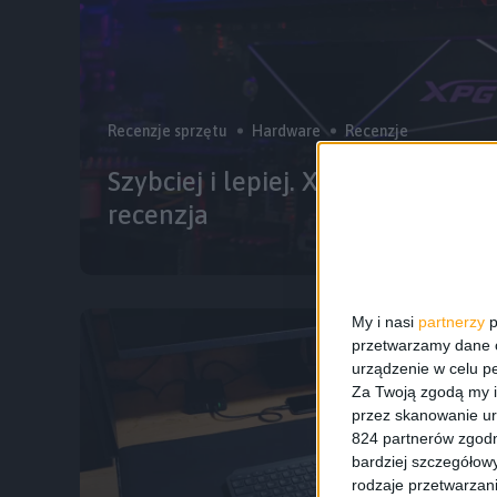
Recenzje sprzętu
Hardware
Recenzje
Szybciej i lepiej. XPG GAMMIX S7
recenzja
My i nasi
partnerzy
p
przetwarzamy dane os
urządzenie w celu pe
Za Twoją zgodą my i
przez skanowanie ur
824 partnerów zgodn
bardziej szczegółowy
rodzaje przetwarzan