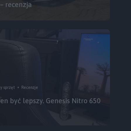
 – recenzja
y sprzęt
Recenzje
en być lepszy. Genesis Nitro 650