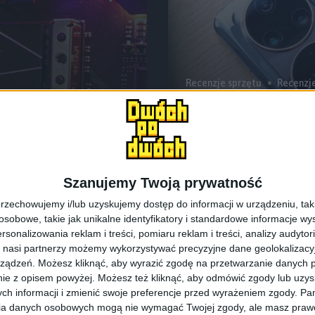
Recenzje sprzętu
Recenzj
0 Blade –
Taka nova, ale n
recenzja
Szanujemy Twoją prywatność
rzechowujemy i/lub uzyskujemy dostęp do informacji w urządzeniu, takich
obowe, takie jak unikalne identyfikatory i standardowe informacje wy
rsonalizowania reklam i treści, pomiaru reklam i treści, analizy audytor
 nasi partnerzy możemy wykorzystywać precyzyjne dane geolokalizacyjn
ządzeń. Możesz kliknąć, aby wyrazić zgodę na przetwarzanie danych p
ie z opisem powyżej. Możesz też kliknąć, aby odmówić zgody lub uzy
ch informacji i zmienić swoje preferencje przed wyrażeniem zgody.
Pam
ia danych osobowych mogą nie wymagać Twojej zgody, ale masz prawo