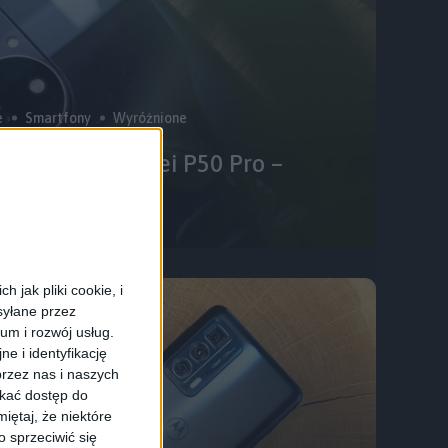
e
Smartfony
Wyróżnione
a bogato. Huawei P50 Pro –
 jak pliki cookie, i
syłane przez
ium i rozwój usług.
e i identyfikację
rzez nas i naszych
skać dostęp do
iętaj, że niektóre
 sprzeciwić się