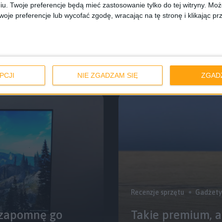
iu. Twoje preferencje będą mieć zastosowanie tylko do tej witryny. M
Recenzje sprzętu
Recenzj
je preferencje lub wycofać zgodę, wracając na tę stronę i klikając pr
. Test Genesis
Motorola edge 20
jakiej korzystałe
PCJI
NIE ZGADZAM SIĘ
ZGAD
Recenzje sprzętu
Gadżety
e zapomnę go
Takie premium, a