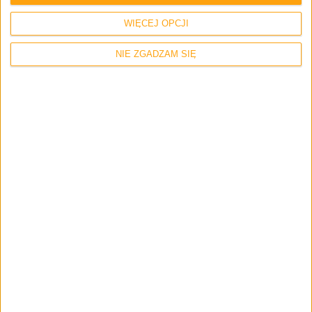
smartfonami
WIĘCEJ OPCJI
NIE ZGADZAM SIĘ
Recenzje sprzętu
Gadżety osobiste
Wyróżnione
Takiego smartwatcha jeszcze nie było.
Huawei Watch GT 3 Pro (Elegant) –
recenzja