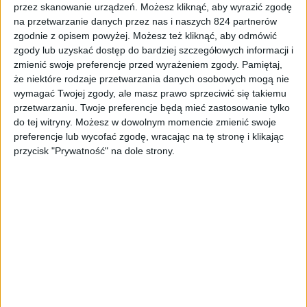
przez skanowanie urządzeń. Możesz kliknąć, aby wyrazić zgodę
na przetwarzanie danych przez nas i naszych 824 partnerów
zgodnie z opisem powyżej. Możesz też kliknąć, aby odmówić
Recenzje sprzętu
Smartfony
zgody lub uzyskać dostęp do bardziej szczegółowych informacji i
zmienić swoje preferencje przed wyrażeniem zgody.
Pamiętaj,
Jestem rozczarowany. Kilka słów o
że niektóre rodzaje przetwarzania danych osobowych mogą nie
realme GT neo 3T Dragon Ball Z
wymagać Twojej zgody, ale masz prawo sprzeciwić się takiemu
przetwarzaniu. Twoje preferencje będą mieć zastosowanie tylko
do tej witryny. Możesz w dowolnym momencie zmienić swoje
preferencje lub wycofać zgodę, wracając na tę stronę i klikając
przycisk "Prywatność" na dole strony.
Recenzje sprzętu
Hardware
Wyróżnione
Jednak bardziej laptop. Microsoft
Surface Laptop Studio – recenzja