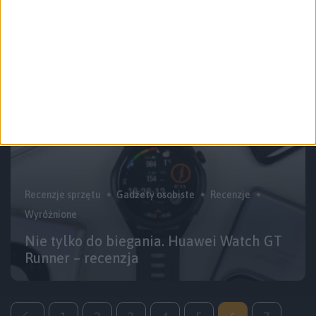
Huawei pokazuje, że też umie w
składane. Huawei P50 Pocket – recenzja
Recenzje sprzętu
Gadżety osobiste
Recenzje
Wyróżnione
Nie tylko do biegania. Huawei Watch GT
Runner – recenzja