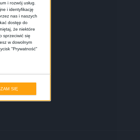
ium i rozwój usług.
e i identyfikację
rzez nas i naszych
skać dostęp do
iętaj, że niektóre
 sprzeciwić się
ożesz w dowolnym
zycisk "Prywatność"
ZAM SIĘ