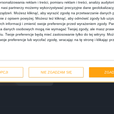
rsonalizowania reklam i treści, pomiaru reklam i treści, analizy audytor
 nasi partnerzy możemy wykorzystywać precyzyjne dane geolokalizacyjn
ządzeń. Możesz kliknąć, aby wyrazić zgodę na przetwarzanie danych p
ie z opisem powyżej. Możesz też kliknąć, aby odmówić zgody lub uzy
ch informacji i zmienić swoje preferencje przed wyrażeniem zgody.
Pam
ia danych osobowych mogą nie wymagać Twojej zgody, ale masz prawo
iu. Twoje preferencje będą mieć zastosowanie tylko do tej witryny. M
je preferencje lub wycofać zgodę, wracając na tę stronę i klikając pr
 można kupić?
PCJI
NIE ZGADZAM SIĘ
ZGAD