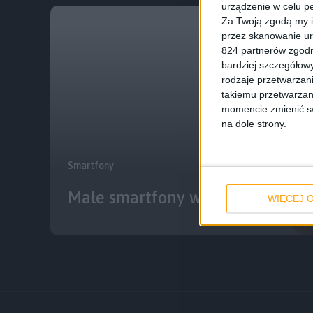
urządzenie w celu pe
Za Twoją zgodą my i
przez skanowanie ur
824 partnerów zgodn
bardziej szczegółowy
rodzaje przetwarzan
takiemu przetwarzan
momencie zmienić swo
na dole strony.
Smartfony
Małe smartfony w 2023 roku. Co
WIĘCEJ O