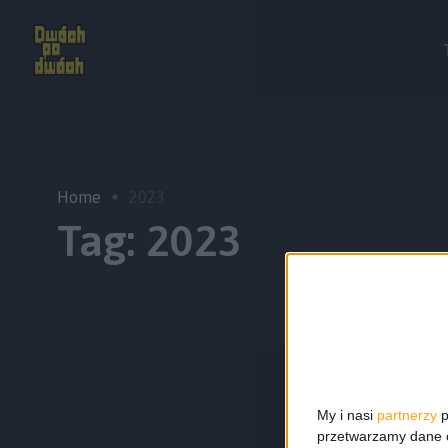
Home
2023
Tag:
2023
My i nasi
partnerzy
p
przetwarzamy dane os