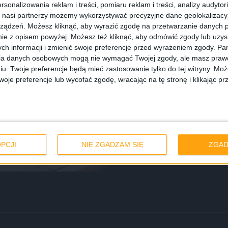
rsonalizowania reklam i treści, pomiaru reklam i treści, analizy audytor
 nasi partnerzy możemy wykorzystywać precyzyjne dane geolokalizacyjn
ządzeń. Możesz kliknąć, aby wyrazić zgodę na przetwarzanie danych p
ie z opisem powyżej. Możesz też kliknąć, aby odmówić zgody lub uzy
ch informacji i zmienić swoje preferencje przed wyrażeniem zgody.
Pam
ia danych osobowych mogą nie wymagać Twojej zgody, ale masz prawo
iu. Twoje preferencje będą mieć zastosowanie tylko do tej witryny. M
je preferencje lub wycofać zgodę, wracając na tę stronę i klikając pr
h Watch –
PCJI
NIE ZGADZAM SIĘ
ZGAD