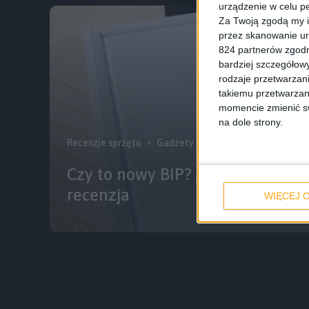
urządzenie w celu pe
Za Twoją zgodą my i
przez skanowanie ur
824 partnerów zgodn
bardziej szczegółowy
rodzaje przetwarzan
takiemu przetwarzan
momencie zmienić swo
na dole strony.
Recenzje sprzętu
Gadżety osobiste
Recenzje
Czy to nowy BIP? Amazfit Healt
recenzja
WIĘCEJ O