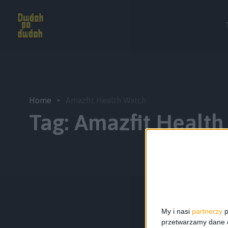
Home
Amazfit Health Watch
Tag:
Amazfit Health
My i nasi
partnerzy
p
przetwarzamy dane os