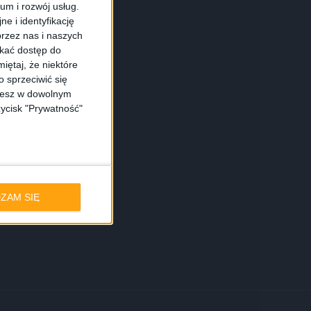
ium i rozwój usług.
e i identyfikację
rzez nas i naszych
skać dostęp do
iętaj, że niektóre
 sprzeciwić się
ożesz w dowolnym
zycisk "Prywatność"
ZAM SIĘ