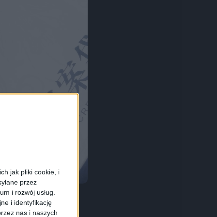
 jak pliki cookie, i
syłane przez
ium i rozwój usług.
e i identyfikację
rzez nas i naszych