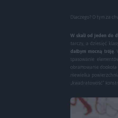
Dlaczego? O tym za ch
W skali od jeden do d
tarczy, a dziesięć k
dałbym mocną tróję
.
spasowanie elementów
obramowanie dookoła e
niewielka powierzchni
„kwadratowość” konstru