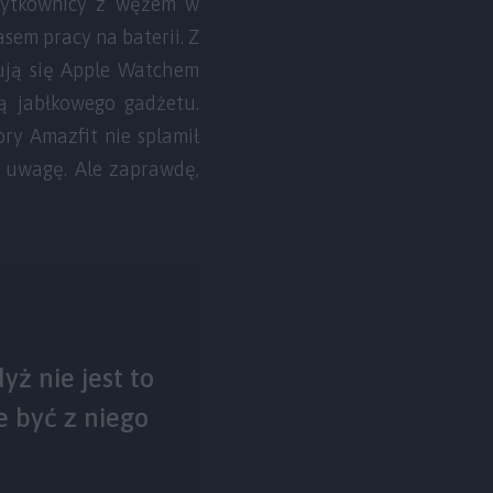
Użytkownicy z wężem w
em pracy na baterii. Z
tują się Apple Watchem
ą jabłkowego gadżetu.
ry Amazfit nie splamił
a uwagę. Ale zaprawdę,
yż nie jest to
 być z niego