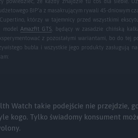
zy powiedzieć, że każdy znajdzie tu coś dla siebie. 
udżetowego BIP’a z masakrującym rywali 45-dniowym czas
z Cupertino, którzy w tajemnicy przed wszystkimi ekscy
a model
Amazfit GTS
, będący w zasadzie chińską kalk
sperymentować z pozostałymi wariantami, bo do tej po
ywistego bubla i wszystkie jego produkty zasługują n
am:
th Watch takie podejście nie przejdzie, gd
yle kogo. Tylko świadomy konsument może
olony.