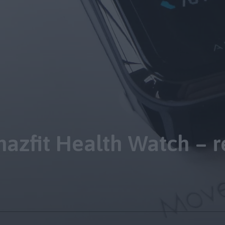
azfit Health Watch – r