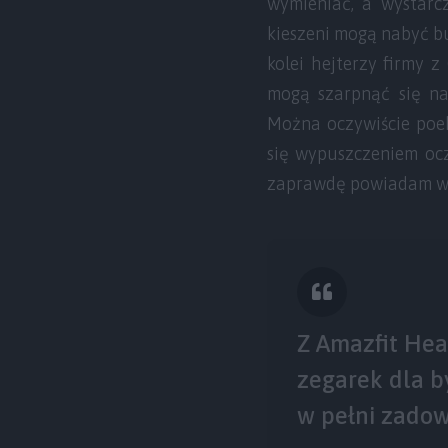
wymieniać, a wystarc
kieszeni mogą nabyć b
kolei hejterzy firmy 
mogą szarpnąć się n
Można oczywiście poek
się wypuszczeniem ocz
zaprawdę powiadam w
Z Amazfit Heal
zegarek dla b
w pełni zadow