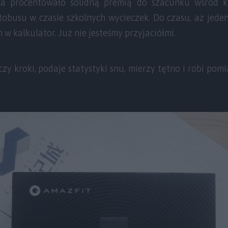
ca procentowało solidną premią do szacunku wśród k
tobusu w czasie szkolnych wycieczek. Do czasu, aż jeden
kalkulator. Już nie jesteśmy przyjaciółmi.
czy kroki, podaje statystyki snu, mierzy tętno i robi pomi