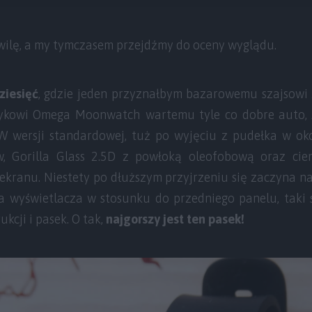
wilę, a my tymczasem przejdźmy do oceny wyglądu.
ziesięć
, gdzie jeden przyznałbym bazarowemu szajsowi
lasykowi Omega Moonwatch wartemu tyle co dobre auto,
 W wersji standardowej, tuż po wyjęciu z pudełka w o
, Gorilla Glass 2.5D z powłoką oleofobową oraz ci
kranu. Niestety po dłuższym przyjrzeniu się zaczyna n
a wyświetlacza w stosunku do przedniego panelu, taki s
kcji i pasek. O tak,
najgorszy jest ten pasek!