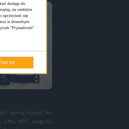
skać dostęp do
iętaj, że niektóre
 sprzeciwić się
ożesz w dowolnym
zycisk "Prywatność"
ZAM SIĘ
 pod nazwą Huami) nie
TS, OMG, WTF… długo by