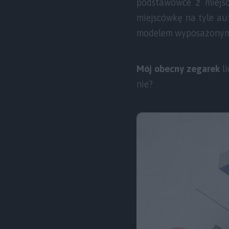
podstawówce z miejs
miejscówkę na tyle au
modelem wyposażonym w 
Mój obecny zegarek
li
nie?