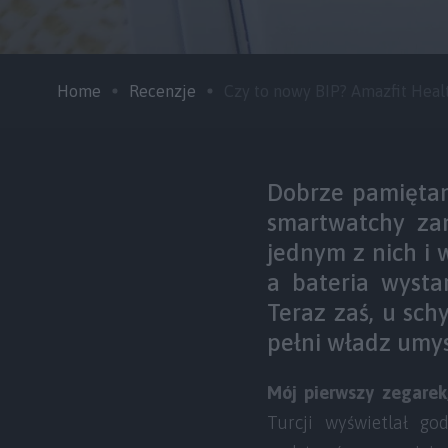
Home
Recenzje
Czy to nowy BIP? Amazfit Healt 
Dobrze pamiętam,
smartwatchy za
jednym z nich i 
a bateria wysta
Teraz zaś, u sch
pełni władz umy
Mój pierwszy zegarek
Turcji wyświetlał go