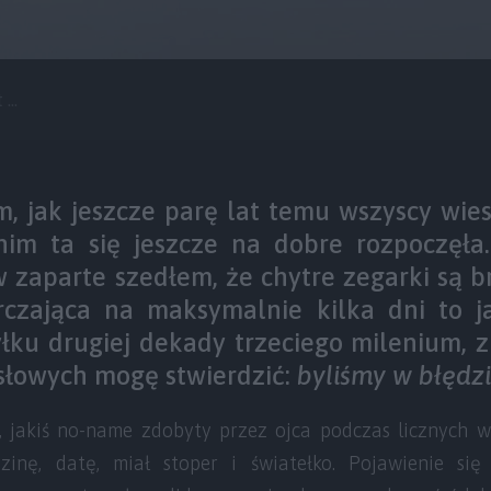
...
 jak jeszcze parę lat temu wszyscy wies
nim ta się jeszcze na dobre rozpoczęła
w zaparte szedłem, że chytre zegarki są b
rczająca na maksymalnie kilka dni to jak
yłku drugiej dekady trzeciego milenium, 
słowych mogę stwierdzić:
byliśmy w błędz
, jakiś no-name zdobyty przez ojca podczas licznych
dzinę, datę, miał stoper i światełko. Pojawienie si