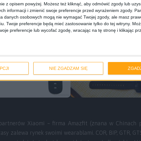
ie z opisem powyżej. Możesz też kliknąć, aby odmówić zgody lub uzy
ch informacji i zmienić swoje preferencje przed wyrażeniem zgody.
Pam
ia danych osobowych mogą nie wymagać Twojej zgody, ale masz prawo
iu. Twoje preferencje będą mieć zastosowanie tylko do tej witryny. M
je preferencje lub wycofać zgodę, wracając na tę stronę i klikając pr
PCJI
NIE ZGADZAM SIĘ
ZGAD
 partnerów Xiaomi – firma Amazfit (znana w Chinach
czasy zalewa rynek swoimi wearablami. COR, BIP, GTR, G