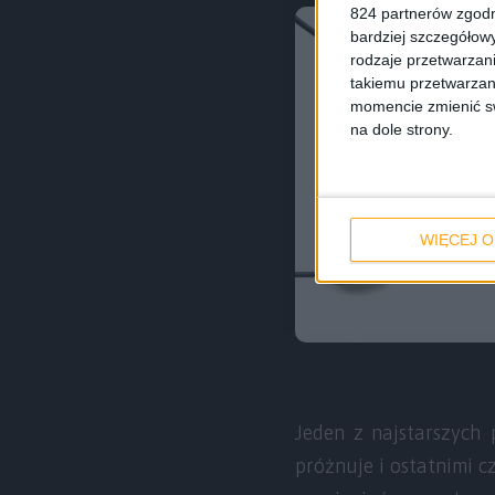
824 partnerów zgodn
bardziej szczegółowy
rodzaje przetwarzan
takiemu przetwarzan
momencie zmienić swo
na dole strony.
WIĘCEJ O
Jeden z najstarszych
próżnuje i ostatnimi 