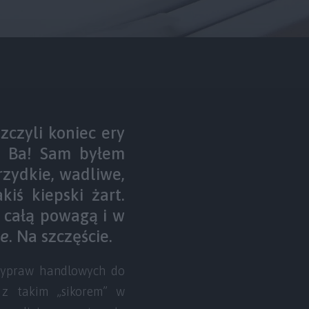
zczyli koniec ery
. Ba! Sam byłem
rzydkie, wadliwe,
iś kiepski żart.
z całą powagą i w
ie
. Na szczęście.
 wypraw handlowych do
ę z takim „sikorem” w