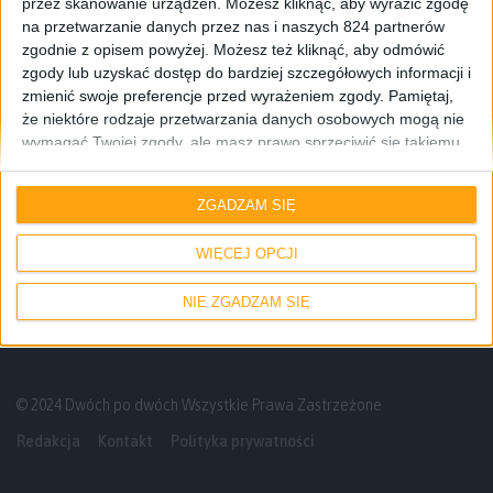
przez skanowanie urządzeń. Możesz kliknąć, aby wyrazić zgodę
na przetwarzanie danych przez nas i naszych 824 partnerów
zgodnie z opisem powyżej. Możesz też kliknąć, aby odmówić
zgody lub uzyskać dostęp do bardziej szczegółowych informacji i
zmienić swoje preferencje przed wyrażeniem zgody.
Pamiętaj,
że niektóre rodzaje przetwarzania danych osobowych mogą nie
wymagać Twojej zgody, ale masz prawo sprzeciwić się takiemu
przetwarzaniu. Twoje preferencje będą mieć zastosowanie tylko
Smartfony
do tej witryny. Możesz w dowolnym momencie zmienić swoje
ZGADZAM SIĘ
preferencje lub wycofać zgodę, wracając na tę stronę i klikając
Małe smartfony w 2023 roku. Co można
przycisk "Prywatność" na dole strony.
kupić?
WIĘCEJ OPCJI
NIE ZGADZAM SIĘ
© 2024 Dwóch po dwóch Wszystkie Prawa Zastrzeżone
Redakcja
Kontakt
Polityka prywatności