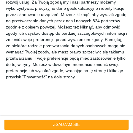
rozwój usług.
Za Twoją zgodą my i nasi partnerzy możemy
wykorzystywać precyzyjne dane geolokalizacyjne i identyfikację
przez skanowanie urządzeń. Możesz kliknąć, aby wyrazić zgodę
na przetwarzanie danych przez nas i naszych 824 partnerów
zgodnie z opisem powyżej. Możesz też kliknąć, aby odmówić
zgody lub uzyskać dostęp do bardziej szczegółowych informacji i
zmienić swoje preferencje przed wyrażeniem zgody.
Pamiętaj,
że niektóre rodzaje przetwarzania danych osobowych mogą nie
Odcinki podcastu
wymagać Twojej zgody, ale masz prawo sprzeciwić się takiemu
Premiera Nintendo Switch 2, seriale, i
przetwarzaniu. Twoje preferencje będą mieć zastosowanie tylko
do tej witryny. Możesz w dowolnym momencie zmienić swoje
piwniczne artefakty – Odcinek #121
preferencje lub wycofać zgodę, wracając na tę stronę i klikając
przycisk "Prywatność" na dole strony.
ZGADZAM SIĘ