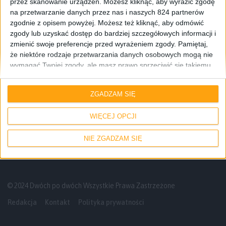
przez skanowanie urządzeń. Możesz kliknąć, aby wyrazić zgodę
na przetwarzanie danych przez nas i naszych 824 partnerów
zgodnie z opisem powyżej. Możesz też kliknąć, aby odmówić
zgody lub uzyskać dostęp do bardziej szczegółowych informacji i
zmienić swoje preferencje przed wyrażeniem zgody.
Pamiętaj,
że niektóre rodzaje przetwarzania danych osobowych mogą nie
wymagać Twojej zgody, ale masz prawo sprzeciwić się takiemu
przetwarzaniu. Twoje preferencje będą mieć zastosowanie tylko
Blog
Wyróżnione
do tej witryny. Możesz w dowolnym momencie zmienić swoje
ZGADZAM SIĘ
preferencje lub wycofać zgodę, wracając na tę stronę i klikając
Bardziej Martyniuk niż Bowie. Baseus
przycisk "Prywatność" na dole strony.
Bowie M2 – recenzja
WIĘCEJ OPCJI
NIE ZGADZAM SIĘ
© 2024 Dwóch po dwóch Wszystkie Prawa Zastrzeżone
Redakcja
Kontakt
Polityka prywatności