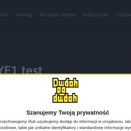
Tech
Gaming
Recenzje i opinie
Publicystyka
Podcas
YE1 test
Szanujemy Twoją prywatność
rzechowujemy i/lub uzyskujemy dostęp do informacji w urządzeniu, takich
obowe, takie jak unikalne identyfikatory i standardowe informacje wy