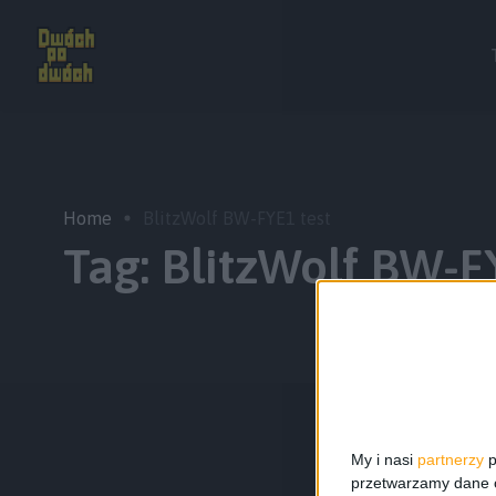
Home
BlitzWolf BW-FYE1 test
Tag:
BlitzWolf BW-F
My i nasi
partnerzy
p
przetwarzamy dane os