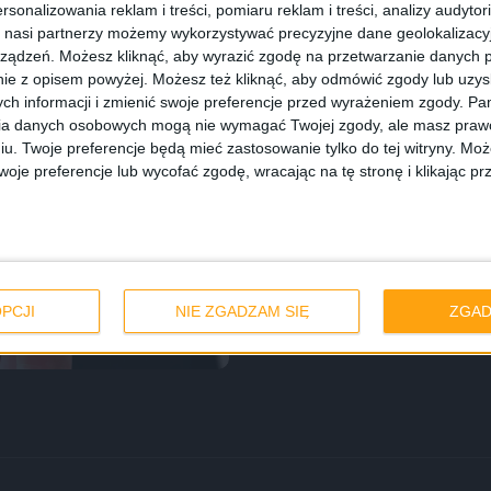
rsonalizowania reklam i treści, pomiaru reklam i treści, analizy audytor
 nasi partnerzy możemy wykorzystywać precyzyjne dane geolokalizacyjn
ządzeń. Możesz kliknąć, aby wyrazić zgodę na przetwarzanie danych p
ie z opisem powyżej. Możesz też kliknąć, aby odmówić zgody lub uzy
ch informacji i zmienić swoje preferencje przed wyrażeniem zgody.
Pam
ia danych osobowych mogą nie wymagać Twojej zgody, ale masz prawo
iu. Twoje preferencje będą mieć zastosowanie tylko do tej witryny. M
je preferencje lub wycofać zgodę, wracając na tę stronę i klikając pr
ską cenę.
ecenzja
PCJI
NIE ZGADZAM SIĘ
ZGAD