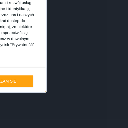
ium i rozwój usług.
e i identyfikację
rzez nas i naszych
skać dostęp do
iętaj, że niektóre
 sprzeciwić się
ożesz w dowolnym
zycisk "Prywatność"
ZAM SIĘ