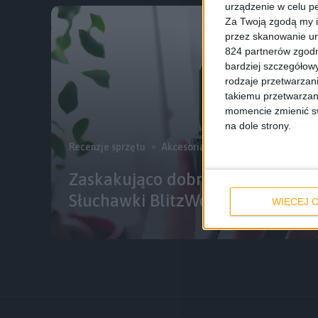
urządzenie w celu pe
Za Twoją zgodą my i
przez skanowanie ur
824 partnerów zgodn
bardziej szczegółowy
rodzaje przetwarzan
takiemu przetwarzan
momencie zmienić swo
na dole strony.
Recenzje sprzętu
Akcesoria
Recenzje
Zaskakująco dobre, jak na tak ni
Słuchawki BlitzWolf BW-FYE1 – r
WIĘCEJ O