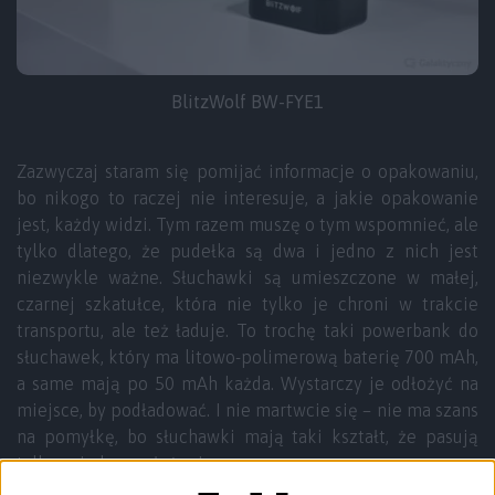
BlitzWolf BW-FYE1
Zazwyczaj staram się pomijać informacje o opakowaniu,
bo nikogo to raczej nie interesuje, a jakie opakowanie
jest, każdy widzi. Tym razem muszę o tym wspomnieć, ale
tylko dlatego, że pudełka są dwa i jedno z nich jest
niezwykle ważne. Słuchawki są umieszczone w małej,
czarnej szkatułce, która nie tylko je chroni w trakcie
transportu, ale też ładuje. To trochę taki powerbank do
słuchawek, który ma litowo-polimerową baterię 700 mAh,
a same mają po 50 mAh każda. Wystarczy je odłożyć na
miejsce, by podładować. I nie martwcie się – nie ma szans
na pomyłkę, bo słuchawki mają taki kształt, że pasują
tylko w jednym ułożeniu.