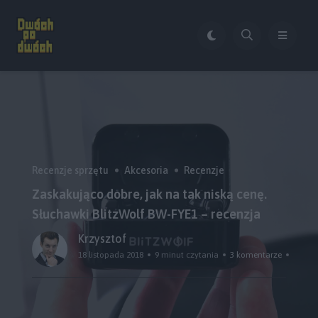
Recenzje sprzętu
Akcesoria
Recenzje
Zaskakująco dobre, jak na tak niską cenę.
Słuchawki BlitzWolf BW-FYE1 – recenzja
Krzysztof
18 listopada 2018
9 minut czytania
3 komentarze