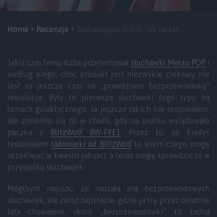
Home
Recenzje
Zaskakująco dobre, jak na tak ...
Jakiś czas temu Kuba przetestował
słuchawki Meizu POP
i
według niego, choć produkt jest niezwykle ciekawy, nie
jest to jeszcze czas na „prawdziwie bezprzewodową”
rewolucję. Były to pierwsze słuchawki tego typu na
łamach galaktycznego. Ja jeszcze takich nie testowałem,
ale zmieniło się to w chwili, gdy na biurku wylądowała
paczka z
BlitzWolf BW-FYE1
. Przez to, że kiedyś
testowałem
ładowarki od BlitzWolf
to wiem czego mogę
oczekiwać w kwestii jakości, a teraz mogę sprawdzić to w
przypadku słuchawek.
Mógłbym napisać, że nastała era bezprzewodowych
słuchawek, ale zaraz zapytacie, gdzie ja się przez ostatnie
lata chowałem, skoro „bezprzewodówki” to żadna