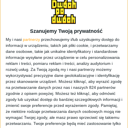
Pudełko jest niewielkie i razem ze słuchawkami waży
około 60 gramów. Bez problemu schowany jest
przykładowo w kieszeni spodni czy damskiej torebce
(gorzej w drugą stronę, gdy będziemy chcieli je stamtąd
Szanujemy Twoją prywatność
wyjąć). Pudełko ładujemy przez microUSB, a o stanie
naładowania sygnalizuje nas 4-stopniowy wskaźnik.
My i nasi
partnerzy
przechowujemy i/lub uzyskujemy dostęp do
informacji w urządzeniu, takich jak pliki cookie, i przetwarzamy
dane osobowe, takie jak unikalne identyfikatory i standardowe
informacje wysyłane przez urządzenie w celu personalizowania
reklam i treści, pomiaru reklam i treści, analizy audytorium i
rozwój usług.
Za Twoją zgodą my i nasi partnerzy możemy
wykorzystywać precyzyjne dane geolokalizacyjne i identyfikację
przez skanowanie urządzeń. Możesz kliknąć, aby wyrazić zgodę
na przetwarzanie danych przez nas i naszych 824 partnerów
zgodnie z opisem powyżej. Możesz też kliknąć, aby odmówić
zgody lub uzyskać dostęp do bardziej szczegółowych informacji i
zmienić swoje preferencje przed wyrażeniem zgody.
Pamiętaj,
Nie jestem zaskoczony tym, że pudełko z obu stron jest
że niektóre rodzaje przetwarzania danych osobowych mogą nie
zabezpieczone folią, a to dlatego, że rysuje się i zbiera
wymagać Twojej zgody, ale masz prawo sprzeciwić się takiemu
przetwarzaniu. Twoje preferencje będą mieć zastosowanie tylko
tłuste zabrudzenia jak oszalałe. Poważnie, kilka razy