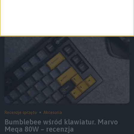
Zerknij też na inne teksty
Recenzje sprzętu
Akcesoria
Bumblebee wśród klawiatur. Marvo
Meqa 80W – recenzja