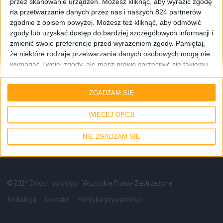
przez skanowanie urządzeń. Możesz kliknąć, aby wyrazić zgodę
na przetwarzanie danych przez nas i naszych 824 partnerów
zgodnie z opisem powyżej. Możesz też kliknąć, aby odmówić
zgody lub uzyskać dostęp do bardziej szczegółowych informacji i
zmienić swoje preferencje przed wyrażeniem zgody.
Pamiętaj,
że niektóre rodzaje przetwarzania danych osobowych mogą nie
wymagać Twojej zgody, ale masz prawo sprzeciwić się takiemu
przetwarzaniu. Twoje preferencje będą mieć zastosowanie tylko
Gry
Recenzje gier
do tej witryny. Możesz w dowolnym momencie zmienić swoje
ZGADZAM SIĘ
preferencje lub wycofać zgodę, wracając na tę stronę i klikając
Aż chciałoby się zamruczeć z zachwytu!
przycisk "Prywatność" na dole strony.
Stray – recenzja
WIĘCEJ OPCJI
NIE ZGADZAM SIĘ
© 2024 Dwóch po dwóch Wszystkie Prawa Zastrzeżone
Redakcja
Kontakt
Polityka prywatności