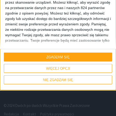
przez skanowanie urządzeń. Możesz kliknąć, aby wyrazić zgodę
na przetwarzanie danych przez nas i naszych 824 partnerów
zgodnie z opisem powyżej. Możesz też kliknąć, aby odmówić
zgody lub uzyskać dostęp do bardziej szczegółowych informacji i
zmienić swoje preferencje przed wyrażeniem zgody.
Pamiętaj,
że niektóre rodzaje przetwarzania danych osobowych mogą nie
wymagać Twojej zgody, ale masz prawo sprzeciwić się takiemu
przetwarzaniu. Twoje preferencje będą mieć zastosowanie tylko
do tej witryny. Możesz w dowolnym momencie zmienić swoje
preferencje lub wycofać zgodę, wracając na tę stronę i klikając
Blog
Informacje
przycisk "Prywatność" na dole strony.
ZGADZAM SIĘ
Samsung otwiera kolejny Brand Store w
Polsce. Ciekawi gdzie?
WIĘCEJ OPCJI
NIE ZGADZAM SIĘ
© 2024 Dwóch po dwóch Wszystkie Prawa Zastrzeżone
Redakcja
Kontakt
Polityka prywatności