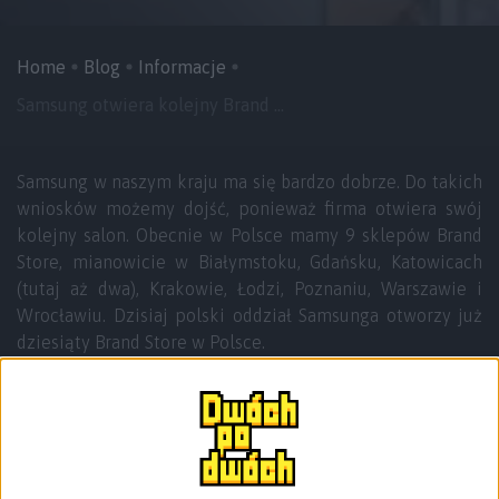
Home
Blog
Informacje
Samsung otwiera kolejny Brand ...
Samsung w naszym kraju ma się bardzo dobrze. Do takich
wniosków możemy dojść, ponieważ firma otwiera swój
kolejny salon. Obecnie w Polsce mamy 9 sklepów Brand
Store, mianowicie w Białymstoku, Gdańsku, Katowicach
(tutaj aż dwa), Krakowie, Łodzi, Poznaniu, Warszawie i
Wrocławiu. Dzisiaj polski oddział Samsunga otworzy już
dziesiąty Brand Store w Polsce.
Dzisiaj, tj. piątek 1 maja 2015 roku
firma Samsung
otworzy oficjalny salon sprzedaży na Lotnisku Chopina
w Warszawie
. Tym samym będzie to pierwszy w Polsce
(drugi w stolicy) i jeden z nielicznych na świecie Brand
Store Samsung działający na lotnisku. Trzeba przyznać, że