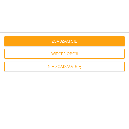
Zapamiętaj moje dane w tej przeglądarce podczas pisania kolejnych
komentarzy.
ZGADZAM SIĘ
WIĘCEJ OPCJI
NIE ZGADZAM SIĘ
One reply on “Samsung otwiera kolejny Brand
Store w Polsce. Ciekawi gdzie?”
User of S4M
1 maja 2015 o 11:32
Odpowiedz
Samsung otwiera brandstore, a tymczasem S4
Mini zaczyna się szykować do Lollipopa!