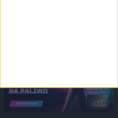
Blog
Wyróżnione
Bardziej Martyniuk niż Bowie. Baseus
Bowie M2 – recenzja