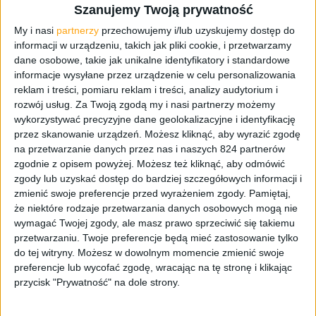
Szanujemy Twoją prywatność
miejsce dość nietypowe na tego typu sklep, ale z
My i nasi
partnerzy
przechowujemy i/lub uzyskujemy dostęp do
ekonomicznego punktu widzenia bardzo dobre, gdyż w
informacji w urządzeniu, takich jak pliki cookie, i przetwarzamy
zeszłym roku skorzystało z niego ponad 10 mln osób.
dane osobowe, takie jak unikalne identyfikatory i standardowe
Warto dodać, że nowy Brand Store znajdować się będzie w
informacje wysyłane przez urządzenie w celu personalizowania
nowym terminalu, który zostanie udostępniony
reklam i treści, pomiaru reklam i treści, analizy audytorium i
wszystkim pasażerom dopiero pod koniec maja.
rozwój usług.
Za Twoją zgodą my i nasi partnerzy możemy
wykorzystywać precyzyjne dane geolokalizacyjne i identyfikację
Lotnisko Chopina w Warszawie to obecnie największy tego
przez skanowanie urządzeń. Możesz kliknąć, aby wyrazić zgodę
typu obiekt w Polsce. W ubiegłym roku skorzystało z niego
na przetwarzanie danych przez nas i naszych 824 partnerów
zgodnie z opisem powyżej. Możesz też kliknąć, aby odmówić
10,6 mln pasażerów, a obecny rok już zapowiada się
zgody lub uzyskać dostęp do bardziej szczegółowych informacji i
rekordowo. Z kolei nowy terminal jest przystosowany do
zmienić swoje preferencje przed wyrażeniem zgody.
Pamiętaj,
obsługi nawet 20 mln osób rocznie. To ogromny rynek.
że niektóre rodzaje przetwarzania danych osobowych mogą nie
Samsung kontynuuje inwestowanie w Polsce, dlatego nie
wymagać Twojej zgody, ale masz prawo sprzeciwić się takiemu
może zabraknąć naszej marki w jednej z najważniejszych
przetwarzaniu. Twoje preferencje będą mieć zastosowanie tylko
lokalizacji w kraju.
do tej witryny. Możesz w dowolnym momencie zmienić swoje
preferencje lub wycofać zgodę, wracając na tę stronę i klikając
Olaf Krynicki, rzecznik prasowy Samsung Electronics
przycisk "Prywatność" na dole strony.
Polska