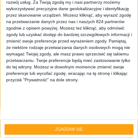
rozwój usług.
Za Twoją zgodą my i nasi partnerzy możemy
wykorzystywać precyzyjne dane geolokalizacyjne i identyfikację
przez skanowanie urządzeń. Możesz kliknąć, aby wyrazić zgodę
na przetwarzanie danych przez nas i naszych 824 partnerów
zgodnie z opisem powyżej. Możesz też kliknąć, aby odmówić
zgody lub uzyskać dostęp do bardziej szczegółowych informacji i
zmienić swoje preferencje przed wyrażeniem zgody.
Pamiętaj,
że niektóre rodzaje przetwarzania danych osobowych mogą nie
Hardware
Tech
wymagać Twojej zgody, ale masz prawo sprzeciwić się takiemu
A gdyby tak schłodzić komputer…
przetwarzaniu. Twoje preferencje będą mieć zastosowanie tylko
do tej witryny. Możesz w dowolnym momencie zmienić swoje
miechami magnetycznymi?
preferencje lub wycofać zgodę, wracając na tę stronę i klikając
przycisk "Prywatność" na dole strony.
ZGADZAM SIĘ