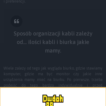
i preferencji.
Sposób organizacji kabli zależy
od… ilości kabli i biurka jakie
mamy.
Wiele zależy od tego jak wygląda biurko, gdzie stawiamy
komputer, gdzie ma być monitor czy jakie inne
urządzenia mamy mieć na biurku. Po pierwsze, trzeba
podejść do tego bardzo indywidualnie i przed
zamówieniem czy zrobieniem czegokolwiek, obejść
biurko z każdej strony, przypatrzeć się i rozplanować co
się da. Po drugie, to co ja zrobiłem za biurkiem