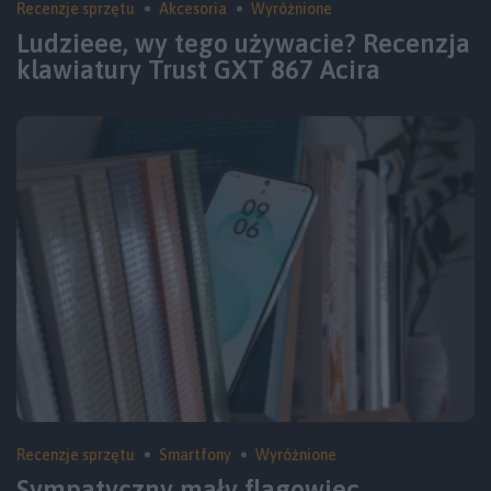
Recenzje sprzętu
Akcesoria
Wyróżnione
Ludzieee, wy tego używacie? Recenzja
klawiatury Trust GXT 867 Acira
Recenzje sprzętu
Smartfony
Wyróżnione
Sympatyczny mały flagowiec.