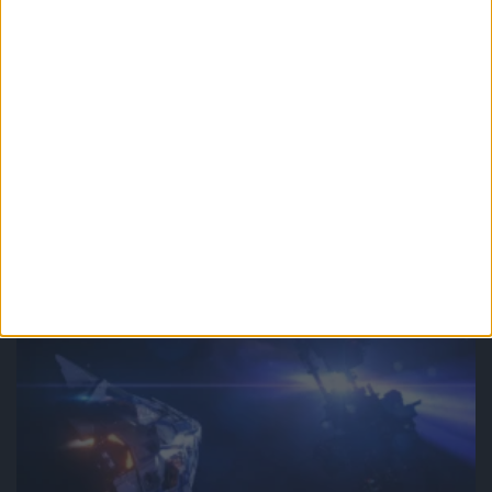
Zerknij też na inne teksty