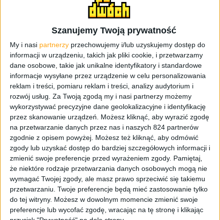
niekoniecznie może podpasować innym, ale na pewno
pokaże kierunek prac i pewne rozwiązania, które mogą
pojawić się w trakcie.
Szanujemy Twoją prywatność
My i nasi
partnerzy
przechowujemy i/lub uzyskujemy dostęp do
Co może się przydać?
informacji w urządzeniu, takich jak pliki cookie, i przetwarzamy
dane osobowe, takie jak unikalne identyfikatory i standardowe
Listwa maskująca do kabli 60x20x750 mm (Maclean
informacje wysyłane przez urządzenie w celu personalizowania
reklam i treści, pomiaru reklam i treści, analizy audytorium i
MC-695 W)
rozwój usług.
Za Twoją zgodą my i nasi partnerzy możemy
Maskownica kabli, neoprenowa, 110 mm x 2 m (MCTV-
wykorzystywać precyzyjne dane geolokalizacyjne i identyfikację
672)
przez skanowanie urządzeń. Możesz kliknąć, aby wyrazić zgodę
Wkręty uniwersalne (3,5 mm x 16 mm)
na przetwarzanie danych przez nas i naszych 824 partnerów
Wkrętarka akumulatorowa (Einhell TE-SD 3,6/1 Li)
zgodnie z opisem powyżej. Możesz też kliknąć, aby odmówić
Śrubokręt (ale będzie trudniej i dłużej)
zgody lub uzyskać dostęp do bardziej szczegółowych informacji i
Piłka do metalu mini (Handyworth)
zmienić swoje preferencje przed wyrażeniem zgody.
Pamiętaj,
że niektóre rodzaje przetwarzania danych osobowych mogą nie
Gąbka ścierna o gradacji min. 120 mm
wymagać Twojej zgody, ale masz prawo sprzeciwić się takiemu
Poziomica (PRO600 18 cm)
przetwarzaniu. Twoje preferencje będą mieć zastosowanie tylko
Wiertarka (Bosch PSB 50)
do tej witryny. Możesz w dowolnym momencie zmienić swoje
Szlifierko-grawerka (MEEC 010084)
preferencje lub wycofać zgodę, wracając na tę stronę i klikając
Ołówek