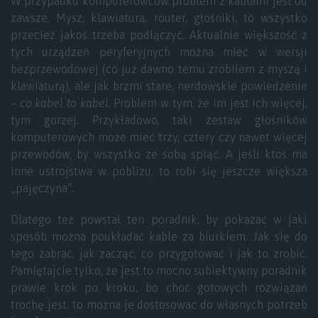
W przypadku komputerowców problem z kablami jest od
zawsze. Mysz, klawiatura, router, głośniki, to wszystko
przecież jakoś trzeba podłączyć. Aktualnie większość z
tych urządzeń peryferyjnych można mieć w wersji
bezprzewodowej (co już dawno temu zrobiłem z myszą i
klawiaturą), ale jak brzmi stare, nerdowskie powiedzenie
–
co kabel to kabel
. Problem w tym, że im jest ich więcej,
tym gorzej. Przykładowo, taki zestaw głośników
komputerowych może mieć trzy, cztery czy nawet więcej
przewodów, by wszystko ze sobą spiąć. A jeśli ktoś ma
inne ustrojstwa w pobliżu, to robi się jeszcze większa
„pajęczyna”.
Dlatego też powstał ten poradnik, by pokazać w jaki
sposób można poukładać kable za biurkiem. Jak się do
tego zabrać, jak zacząć, co przygotować i jak to zrobić.
Pamiętajcie tylko, że jest to mocno subiektywny poradnik
prawie krok po kroku, bo choć gotowych rozwiązań
trochę jest, to można je dostosować do własnych potrzeb