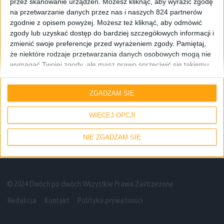
przez skanowanie urządzeń. Możesz kliknąć, aby wyrazić zgodę
na przetwarzanie danych przez nas i naszych 824 partnerów
zgodnie z opisem powyżej. Możesz też kliknąć, aby odmówić
zgody lub uzyskać dostęp do bardziej szczegółowych informacji i
zmienić swoje preferencje przed wyrażeniem zgody.
Pamiętaj,
że niektóre rodzaje przetwarzania danych osobowych mogą nie
wymagać Twojej zgody, ale masz prawo sprzeciwić się takiemu
przetwarzaniu. Twoje preferencje będą mieć zastosowanie tylko
Recenzje sprzętu
Smartfony
do tej witryny. Możesz w dowolnym momencie zmienić swoje
ZGADZAM SIĘ
preferencje lub wycofać zgodę, wracając na tę stronę i klikając
Czy ekran Samsunga Galaxy S 4 przeżyje
przycisk "Prywatność" na dole strony.
upadek? Jest pierwszy drop test (wideo)
WIĘCEJ OPCJI
NIE ZGADZAM SIĘ
© 2024 Dwóch po dwóch Wszystkie Prawa Zastrzeżone
Redakcja
Kontakt
Polityka prywatności