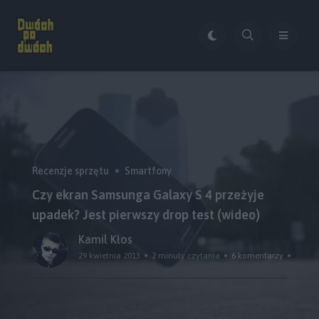
Recenzje sprzętu
Smartfony
Czy ekran Samsunga Galaxy S 4 przeżyje
upadek? Jest pierwszy drop test (wideo)
Kamil Kłos
29 kwietnia 2013
2 minuty czytania
6 komentarzy