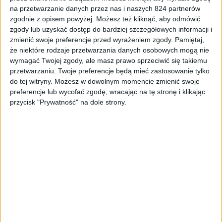
Przez pierwsze dwa upadki „Czwórka” trzymała się
na przetwarzanie danych przez nas i naszych 824 partnerów
bardzo dobrze. Podczas upadku „na plecy” pojawiło się
zgodnie z opisem powyżej. Możesz też kliknąć, aby odmówić
kilka małych zadrapań na obudowie, głównie wokół
zgody lub uzyskać dostęp do bardziej szczegółowych informacji i
aparatu, a gdy Galaxy S 4 dotknął chodnika krawędzią,
zmienić swoje preferencje przed wyrażeniem zgody.
Pamiętaj,
że niektóre rodzaje przetwarzania danych osobowych mogą nie
odczepiła się w rogu tylna klapka zakrywająca baterię.
wymagać Twojej zgody, ale masz prawo sprzeciwić się takiemu
Jak można było zauważyć na filmie, już przy drugim
przetwarzaniu. Twoje preferencje będą mieć zastosowanie tylko
upadku Galaxy S III, na jego ekranie pojawiły się
do tej witryny. Możesz w dowolnym momencie zmienić swoje
pęknięcia, co może sugerować, że szkło w najnowszym
preferencje lub wycofać zgodę, wracając na tę stronę i klikając
flagowcu rzeczywiście może być nieco bardziej
przycisk "Prywatność" na dole strony.
wytrzymałe.
Dopiero po bezpośrednim „spotkaniu” ekranu Galaxy S 4
z ziemią uległ on zniszczeniu. Na szkle pojawiła się
całkiem nieźle wyglądająca „pajęczynka”, ale ekran
zachował swoją funkcjonalność, a smartfon dalej działał.
Prawda jest taka, że nawet gdyby to była piąta czy szósta
generacja szkła
Gorilla
, nie uchroniło by to naszego
smartfonu od uszkodzeń. Wiadomym jest, że im większa