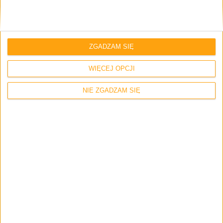
Samsung jest slaby to ogarnia mnie smiech !.
Szkoda przy tym ze ludzie kupuja bez
zastanowienia takie testy. Pozdrawiam
zadowolony właściciel Samsunga Galaxy S3.
ZGADZAM SIĘ
WIĘCEJ OPCJI
unilite
NIE ZGADZAM SIĘ
30 kwietnia 2013 o 14:54
Odpowiedz
podpisuje sie pod tym, pozdrawiam
posiadaczy s3
klik
30 kwietnia 2013 o 15:15
Odpowiedz
Ja też ale na swój s3 używam case mate i
spadł mi już kika razy raz ze schodów raz