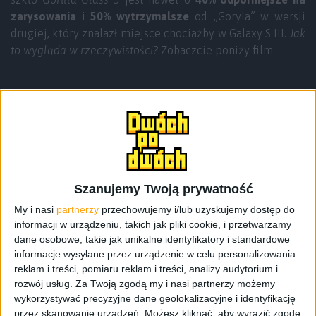
zarysowania
i
50% wytrzymalsze
od „Goryla” w wersji
drugiej, który znalazł miejsce chociażby w Galaxy S III.
Jak
to wygląda w rzeczywistości?
Zobaczcie poniży film.
Szanujemy Twoją prywatność
My i nasi
partnerzy
przechowujemy i/lub uzyskujemy dostęp do
informacji w urządzeniu, takich jak pliki cookie, i przetwarzamy
dane osobowe, takie jak unikalne identyfikatory i standardowe
informacje wysyłane przez urządzenie w celu personalizowania
reklam i treści, pomiaru reklam i treści, analizy audytorium i
rozwój usług.
Za Twoją zgodą my i nasi partnerzy możemy
wykorzystywać precyzyjne dane geolokalizacyjne i identyfikację
przez skanowanie urządzeń. Możesz kliknąć, aby wyrazić zgodę