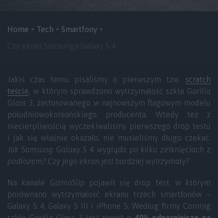
Home
Tech
Smartfony
Czy ekran Samsunga Galaxy S 4 ...
Jakiś czas temu pisaliśmy o pierwszym tzw.
scratch
teście
, w którym sprawdzono wytrzymałość szkła
Gorilla
Glass 3
, zastosowanego w najnowszym flagowym modelu
południowokoreańskiego producenta. Wtedy też z
niecierpliwością wyczekiwaliśmy pierwszego drop testu
i jak się właśnie okazało, nie musieliśmy długo czekać.
Jak Samsung Galaxy S 4 wygląda po kilku zetknięciach z
podłożem? Czy jego ekran jest bardziej wytrzymały?
Na kanale
GizmoSlip
pojawił się drop test, w którym
porównano wytrzymałość ekranu trzech smartfonów –
Galaxy S 4, Galaxy S III i iPhone 5. Według firmy Corning
szkło
Gorilla Glass 3
jest nawet o
40% odporniejsze na