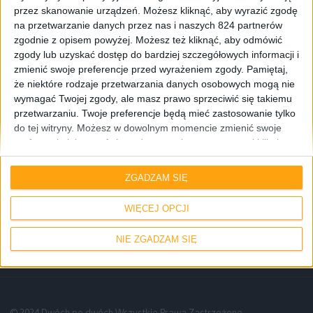
przez skanowanie urządzeń. Możesz kliknąć, aby wyrazić zgodę
na przetwarzanie danych przez nas i naszych 824 partnerów
zgodnie z opisem powyżej. Możesz też kliknąć, aby odmówić
zgody lub uzyskać dostęp do bardziej szczegółowych informacji i
zmienić swoje preferencje przed wyrażeniem zgody.
Pamiętaj,
że niektóre rodzaje przetwarzania danych osobowych mogą nie
wymagać Twojej zgody, ale masz prawo sprzeciwić się takiemu
przetwarzaniu. Twoje preferencje będą mieć zastosowanie tylko
do tej witryny. Możesz w dowolnym momencie zmienić swoje
preferencje lub wycofać zgodę, wracając na tę stronę i klikając
przycisk "Prywatność" na dole strony.
Smartfony
ZGADZAM SIĘ
Nowe informacje odnośnie europejskiej
WIĘCEJ OPCJI
wersji Samsunga Galaxy A7
NIE ZGADZAM SIĘ