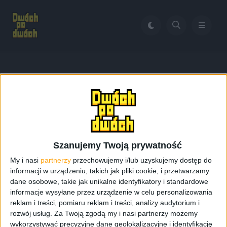
Home
Europejska wersja Galaxy A7 na stronie Samsunga
Tag:
Europejska wersja
Galaxy A7 na stronie
Szanujemy Twoją prywatność
Samsunga
My i nasi
partnerzy
przechowujemy i/lub uzyskujemy dostęp do
informacji w urządzeniu, takich jak pliki cookie, i przetwarzamy
dane osobowe, takie jak unikalne identyfikatory i standardowe
informacje wysyłane przez urządzenie w celu personalizowania
reklam i treści, pomiaru reklam i treści, analizy audytorium i
rozwój usług.
Za Twoją zgodą my i nasi partnerzy możemy
wykorzystywać precyzyjne dane geolokalizacyjne i identyfikację