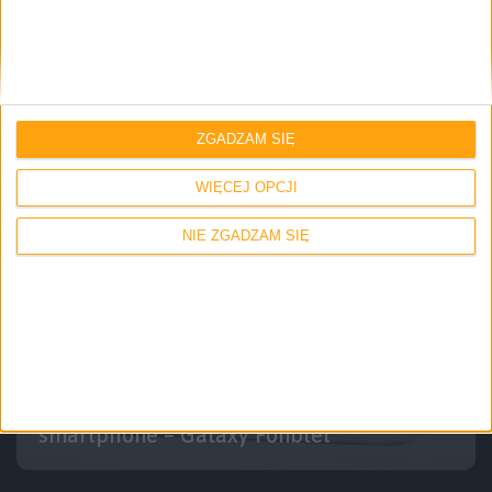
Smartfony
Pojawiła się specyfikacja techniczna
dwóch nowych phabletów Samsunga –
Galaxy Mega 5.8 i Galaxy Mega 6.3
ZGADZAM SIĘ
WIĘCEJ OPCJI
NIE ZGADZAM SIĘ
Smartfony
Samsung zaprezentuje 5.8 calowy
smartphone – Galaxy Fonblet