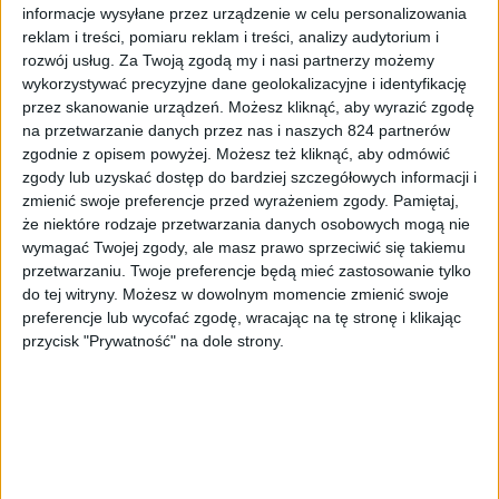
informacje wysyłane przez urządzenie w celu personalizowania
reklam i treści, pomiaru reklam i treści, analizy audytorium i
rozwój usług.
Za Twoją zgodą my i nasi partnerzy możemy
wykorzystywać precyzyjne dane geolokalizacyjne i identyfikację
przez skanowanie urządzeń. Możesz kliknąć, aby wyrazić zgodę
na przetwarzanie danych przez nas i naszych 824 partnerów
zgodnie z opisem powyżej. Możesz też kliknąć, aby odmówić
zgody lub uzyskać dostęp do bardziej szczegółowych informacji i
Smartfony
zmienić swoje preferencje przed wyrażeniem zgody.
Pamiętaj,
Samsung Galaxy Mega 6.3 dostępny w
że niektóre rodzaje przetwarzania danych osobowych mogą nie
pierwszych ofertach pre-order
wymagać Twojej zgody, ale masz prawo sprzeciwić się takiemu
przetwarzaniu. Twoje preferencje będą mieć zastosowanie tylko
do tej witryny. Możesz w dowolnym momencie zmienić swoje
preferencje lub wycofać zgodę, wracając na tę stronę i klikając
przycisk "Prywatność" na dole strony.