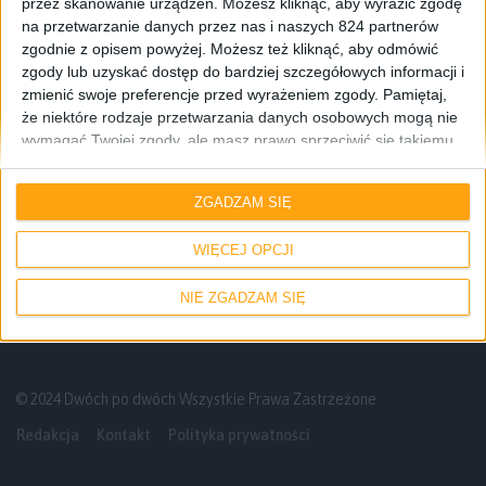
przez skanowanie urządzeń. Możesz kliknąć, aby wyrazić zgodę
na przetwarzanie danych przez nas i naszych 824 partnerów
zgodnie z opisem powyżej. Możesz też kliknąć, aby odmówić
zgody lub uzyskać dostęp do bardziej szczegółowych informacji i
zmienić swoje preferencje przed wyrażeniem zgody.
Pamiętaj,
że niektóre rodzaje przetwarzania danych osobowych mogą nie
wymagać Twojej zgody, ale masz prawo sprzeciwić się takiemu
przetwarzaniu. Twoje preferencje będą mieć zastosowanie tylko
Informacje
Smartfony
do tej witryny. Możesz w dowolnym momencie zmienić swoje
ZGADZAM SIĘ
preferencje lub wycofać zgodę, wracając na tę stronę i klikając
Samsung pokazał Galaxy A7! Jest jeszcze
przycisk "Prywatność" na dole strony.
smuklejszy niż Galaxy A5
WIĘCEJ OPCJI
NIE ZGADZAM SIĘ
© 2024 Dwóch po dwóch Wszystkie Prawa Zastrzeżone
Redakcja
Kontakt
Polityka prywatności