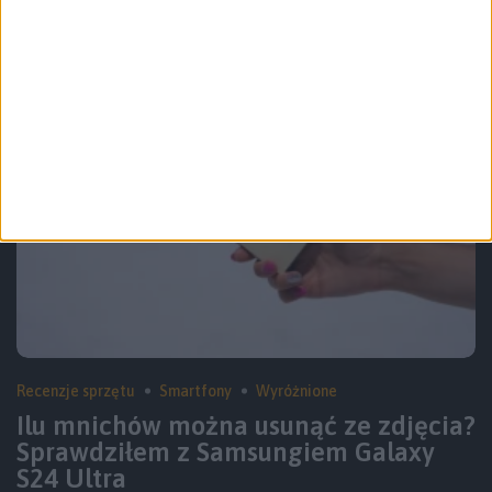
S25
Recenzje sprzętu
Smartfony
Wyróżnione
Ilu mnichów można usunąć ze zdjęcia?
Sprawdziłem z Samsungiem Galaxy
S24 Ultra