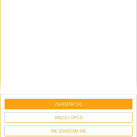
Strona internetowa
Napisz tutaj swój komentarz... *
ZGADZAM SIĘ
Zapamiętaj moje dane w tej przeglądarce podczas pisania kolejnych
WIĘCEJ OPCJI
komentarzy.
NIE ZGADZAM SIĘ