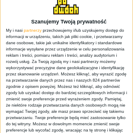
Galaxy A7. Urządzenie może pochwalić się niezwykle
cienką konstrukcją, która wynosi tylko 6,3 mm grubości.
Warto w tym miejscu przypomnieć, że w przypadku
Szanujemy Twoją prywatność
Galaxy A5
i
Galaxy Alpha
wartość ta wynosi 6,7 mm. Sam
My i nasi
partnerzy
przechowujemy i/lub uzyskujemy dostęp do
wygląd jest bardzo podobny do pozostałych smartfonów z
informacji w urządzeniu, takich jak pliki cookie, i przetwarzamy
serii A. Tak więc, smartfon A7 wykonany jest z metalu, a
dane osobowe, takie jak unikalne identyfikatory i standardowe
informacje wysyłane przez urządzenie w celu personalizowania
podzespoły zostały zamknięte w obudowie typu unibody.
reklam i treści, pomiaru reklam i treści, analizy audytorium i
Co znajdziemy w środku?
rozwój usług.
Za Twoją zgodą my i nasi partnerzy możemy
wykorzystywać precyzyjne dane geolokalizacyjne i identyfikację
Samsung Galaxy A7 wyposażono w 5,5-calowy
przez skanowanie urządzeń. Możesz kliknąć, aby wyrazić zgodę
wyświetlacz wykonany w technologii Super AMOLED w
na przetwarzanie danych przez nas i naszych 824 partnerów
rozdzielczości Full HD 1080 x 1920 pikseli. Tym samym
zgodnie z opisem powyżej. Możesz też kliknąć, aby odmówić
smartfon jest nieco wyższy niż Galaxy A5. Sercem
zgody lub uzyskać dostęp do bardziej szczegółowych informacji i
urządzenia jest ośmiordzeniowy procesor
Snapdragon
zmienić swoje preferencje przed wyrażeniem zgody.
Pamiętaj,
615
taktowany zegarem
1,5 GHz
. Z pozostałych informacji
że niektóre rodzaje przetwarzania danych osobowych mogą nie
wymagać Twojej zgody, ale masz prawo sprzeciwić się takiemu
wiemy jeszcze, że A7 posiada 13 Mpix aparat główny i
przetwarzaniu. Twoje preferencje będą mieć zastosowanie tylko
baterię o pojemności 2600 mAh. Tak, 2600 mAh. Trochę
do tej witryny. Możesz w dowolnym momencie zmienić swoje
obawiam się, że może ona nie wytrzymać całego dnia
preferencje lub wycofać zgodę, wracając na tę stronę i klikając