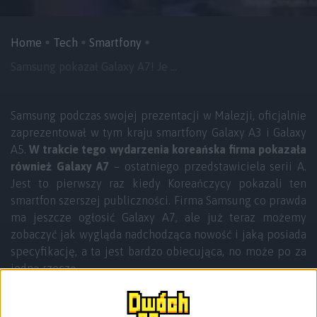
Home
Tech
Smartfony
Samsung pokazał Galaxy A7! Je ...
Samsung podczas swojej prezentacji w Malezji, oficjalnie
zaprezentował w tym kraju smartfony Galaxy A3 i Galaxy
A5.
W trakcie tego wydarzenia koreańska firma pokazała
również Galaxy A7
– ostatniego przedstawiciela serii A.
Jest to pierwszy raz kiedy Koreańczycy pokazali ten
smartfon szerszej publiczności. Firma Samsung co prawda
ma jeszcze ogłosić Galaxy A7, ale już teraz możemy
zobaczyć jak wygląda nadchodząca nowość i jaką posiada
specyfikację, a ta jest bardzo obiecująca, no może po za
jedną rzeczą.
Podczas konferencji zorganizowanej w Malezji, Samsung
pokazał najsmuklejszy smartfon w swoim portfolio, czyli