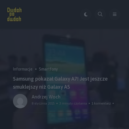
Informacje
Smartfony
Samsung pokazał Galaxy A7! Jest jeszcze
smuklejszy niż Galaxy A5
Andrzej Woch
8 stycznia 2015
3 minuty czytania
1 komentarz