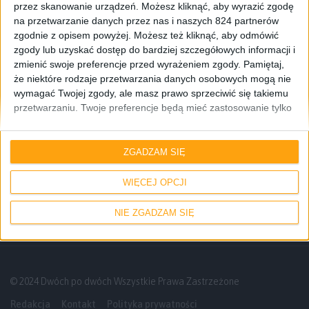
przez skanowanie urządzeń. Możesz kliknąć, aby wyrazić zgodę
na przetwarzanie danych przez nas i naszych 824 partnerów
zgodnie z opisem powyżej. Możesz też kliknąć, aby odmówić
zgody lub uzyskać dostęp do bardziej szczegółowych informacji i
zmienić swoje preferencje przed wyrażeniem zgody.
Pamiętaj,
że niektóre rodzaje przetwarzania danych osobowych mogą nie
wymagać Twojej zgody, ale masz prawo sprzeciwić się takiemu
przetwarzaniu. Twoje preferencje będą mieć zastosowanie tylko
do tej witryny. Możesz w dowolnym momencie zmienić swoje
preferencje lub wycofać zgodę, wracając na tę stronę i klikając
Smartfony
przycisk "Prywatność" na dole strony.
ZGADZAM SIĘ
Samsung rozpoczął testy Androida 4.3
Jelly Bean dla Galaxy Note II
WIĘCEJ OPCJI
NIE ZGADZAM SIĘ
© 2024 Dwóch po dwóch Wszystkie Prawa Zastrzeżone
Redakcja
Kontakt
Polityka prywatności