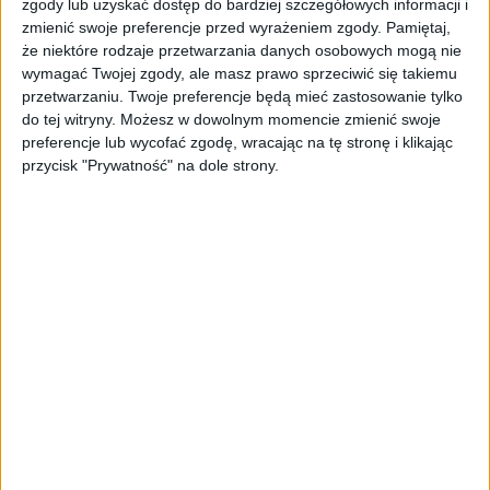
zgody lub uzyskać dostęp do bardziej szczegółowych informacji i
Bean dla Galaxy Note II, a finalnej wersji możemy
zmienić swoje preferencje przed wyrażeniem zgody.
Pamiętaj,
spodziewać się dopiero pod koniec roku.
że niektóre rodzaje przetwarzania danych osobowych mogą nie
wymagać Twojej zgody, ale masz prawo sprzeciwić się takiemu
przetwarzaniu. Twoje preferencje będą mieć zastosowanie tylko
do tej witryny. Możesz w dowolnym momencie zmienić swoje
preferencje lub wycofać zgodę, wracając na tę stronę i klikając
przycisk "Prywatność" na dole strony.
Breaking: Samsung has just
started testing Android 4.3 for
the
#GalaxyNoteII
.
— SamMobile – Samsung news!
(@SamMobiles)
September 25,
2013
Według zagranicznych źródeł,
Android 4.3 Jelly Bean trafi