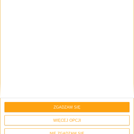
Strona internetowa
Napisz tutaj swój komentarz... *
Zapamiętaj moje dane w tej przeglądarce podczas pisania kolejnych
ZGADZAM SIĘ
komentarzy.
WIĘCEJ OPCJI
NIE ZGADZAM SIĘ