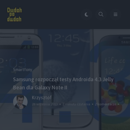
Smartfony
Samsung rozpoczął testy Androida 4.3 Jelly
Bean dla Galaxy Note II
Krzysztof
26 września 2013
2 minuty czytania
2 komentarze