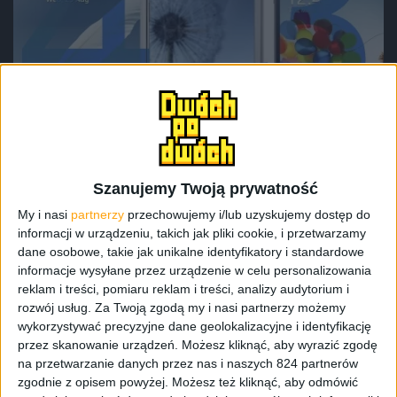
Galaxy S 4
,
Galaxy S III
i
Galaxy Note II
– o tych
Szanujemy Twoją prywatność
urządzeniach Samsunga mówiło się całkiem sporo
My i nasi
partnerzy
przechowujemy i/lub uzyskujemy dostęp do
podczas tegorocznych targów IFA 2013, mimo tego, że
informacji w urządzeniu, takich jak pliki cookie, i przetwarzamy
największą gwiazdą był Galaxy Note 3. Temat dotyczył
dane osobowe, takie jak unikalne identyfikatory i standardowe
głównie aktualizacji ich oprogramowania, zmieniając
informacje wysyłane przez urządzenie w celu personalizowania
wersję systemu Android na tą z numerem 4.3 (Jelly Bean).
reklam i treści, pomiaru reklam i treści, analizy audytorium i
Choć rozmawiałem z kilkoma osobami, które
rozwój usług.
Za Twoją zgodą my i nasi partnerzy możemy
potwierdziły wydanie nowej wersji systemu w
wykorzystywać precyzyjne dane geolokalizacyjne i identyfikację
październiku
, teraz pojawiły się wątpliwości co do tego
przez skanowanie urządzeń. Możesz kliknąć, aby wyrazić zgodę
na przetwarzanie danych przez nas i naszych 824 partnerów
terminu. Jak podaje serwis
SamMobile
, Samsung
zgodnie z opisem powyżej. Możesz też kliknąć, aby odmówić
rozpoczął właśnie proces testowania Androida 4.3 Jelly