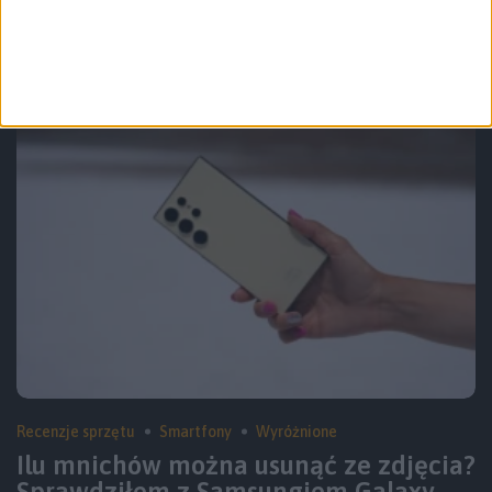
zmian. Widziałem Samsungi Galaxy
S25
Recenzje sprzętu
Smartfony
Wyróżnione
Ilu mnichów można usunąć ze zdjęcia?