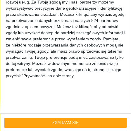
rozwój usług.
Za Twoją zgodą my i nasi partnerzy możemy
wykorzystywać precyzyjne dane geolokalizacyjne i identyfikację
przez skanowanie urządzeń. Możesz kliknąć, aby wyrazić zgodę
na przetwarzanie danych przez nas i naszych 824 partnerów
zgodnie z opisem powyżej. Możesz też kliknąć, aby odmówić
zgody lub uzyskać dostęp do bardziej szczegółowych informacji i
zmienić swoje preferencje przed wyrażeniem zgody.
Pamiętaj,
że niektóre rodzaje przetwarzania danych osobowych mogą nie
Informacje
Tablety
wymagać Twojej zgody, ale masz prawo sprzeciwić się takiemu
Tablety Samsung Galaxy Tab 3 – znamy
przetwarzaniu. Twoje preferencje będą mieć zastosowanie tylko
do tej witryny. Możesz w dowolnym momencie zmienić swoje
ceny i daty premiery w Polsce
preferencje lub wycofać zgodę, wracając na tę stronę i klikając
przycisk "Prywatność" na dole strony.
ZGADZAM SIĘ