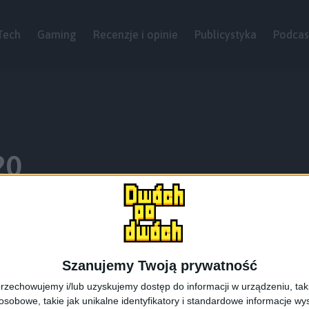
Tech
Gaming
Recenzje i opinie
Publicystyka
Podcas
20
Szanujemy Twoją prywatność
rzechowujemy i/lub uzyskujemy dostęp do informacji w urządzeniu, takich
obowe, takie jak unikalne identyfikatory i standardowe informacje wy