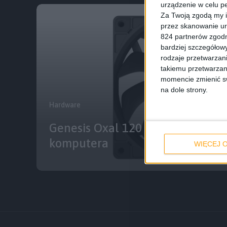
urządzenie w celu pe
Za Twoją zgodą my i
przez skanowanie ur
824 partnerów zgodn
bardziej szczegółowy
rodzaje przetwarzan
takiemu przetwarzan
momencie zmienić swo
na dole strony.
Hardware
Genesis Oxal 120 to bardzo tani
komputera
WIĘCEJ O