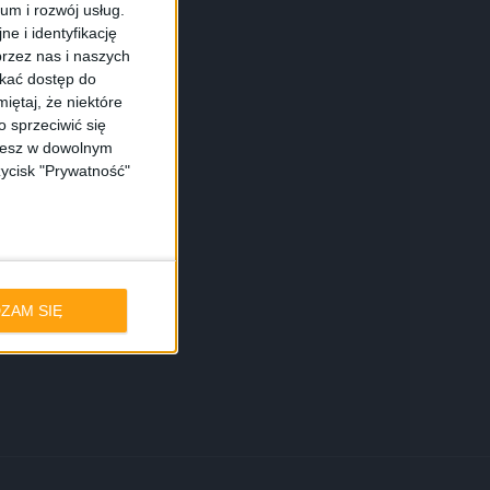
ium i rozwój usług.
e i identyfikację
rzez nas i naszych
skać dostęp do
iętaj, że niektóre
 sprzeciwić się
ożesz w dowolnym
zycisk "Prywatność"
ZAM SIĘ