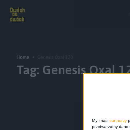
Home
Genesis Oxal 120
Tag:
Genesis Oxal 1
My i nasi
partnerzy
p
przetwarzamy dane os