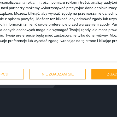
rsonalizowania reklam i treści, pomiaru reklam i treści, analizy audytor
 nasi partnerzy możemy wykorzystywać precyzyjne dane geolokalizacyjn
ządzeń. Możesz kliknąć, aby wyrazić zgodę na przetwarzanie danych p
ie z opisem powyżej. Możesz też kliknąć, aby odmówić zgody lub uzy
ch informacji i zmienić swoje preferencje przed wyrażeniem zgody.
Pam
ia danych osobowych mogą nie wymagać Twojej zgody, ale masz prawo
iu. Twoje preferencje będą mieć zastosowanie tylko do tej witryny. M
je preferencje lub wycofać zgodę, wracając na tę stronę i klikając pr
 wentylator do
PCJI
NIE ZGADZAM SIĘ
ZGAD