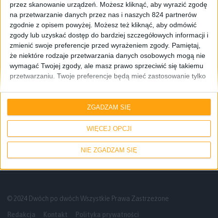
przez skanowanie urządzeń. Możesz kliknąć, aby wyrazić zgodę
na przetwarzanie danych przez nas i naszych 824 partnerów
zgodnie z opisem powyżej. Możesz też kliknąć, aby odmówić
zgody lub uzyskać dostęp do bardziej szczegółowych informacji i
zmienić swoje preferencje przed wyrażeniem zgody.
Pamiętaj,
że niektóre rodzaje przetwarzania danych osobowych mogą nie
wymagać Twojej zgody, ale masz prawo sprzeciwić się takiemu
przetwarzaniu. Twoje preferencje będą mieć zastosowanie tylko
do tej witryny. Możesz w dowolnym momencie zmienić swoje
preferencje lub wycofać zgodę, wracając na tę stronę i klikając
Blog
przycisk "Prywatność" na dole strony.
ZGADZAM SIĘ
Zbliża się aktualizacja sklepu Google
Play do wersji 4.5.10
WIĘCEJ OPCJI
NIE ZGADZAM SIĘ
© 2024 Dwóch po dwóch Wszystkie Prawa Zastrzeżone
Redakcja
Kontakt
Polityka prywatności