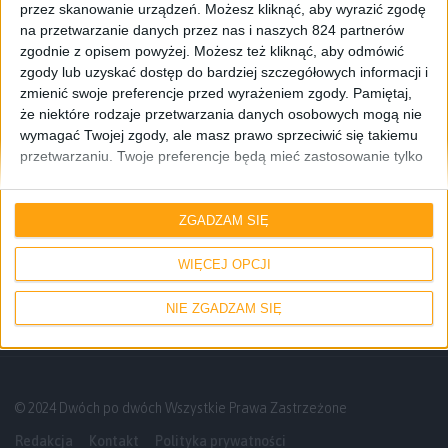
przez skanowanie urządzeń. Możesz kliknąć, aby wyrazić zgodę
na przetwarzanie danych przez nas i naszych 824 partnerów
zgodnie z opisem powyżej. Możesz też kliknąć, aby odmówić
zgody lub uzyskać dostęp do bardziej szczegółowych informacji i
zmienić swoje preferencje przed wyrażeniem zgody.
Pamiętaj,
że niektóre rodzaje przetwarzania danych osobowych mogą nie
wymagać Twojej zgody, ale masz prawo sprzeciwić się takiemu
przetwarzaniu. Twoje preferencje będą mieć zastosowanie tylko
do tej witryny. Możesz w dowolnym momencie zmienić swoje
preferencje lub wycofać zgodę, wracając na tę stronę i klikając
Recenzje sprzętu
Smartfony
przycisk "Prywatność" na dole strony.
ZGADZAM SIĘ
Czy ekran Samsunga Galaxy S 4 przeżyje
upadek? Jest pierwszy drop test (wideo)
WIĘCEJ OPCJI
NIE ZGADZAM SIĘ
© 2024 Dwóch po dwóch Wszystkie Prawa Zastrzeżone
Redakcja
Kontakt
Polityka prywatności