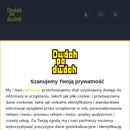
Home
Gorilla Glass 3 w Galaxy S 4
Tag:
Gorilla Glass 3 w
Galaxy S 4
Szanujemy Twoją prywatność
My i nasi
partnerzy
przechowujemy i/lub uzyskujemy dostęp do
informacji w urządzeniu, takich jak pliki cookie, i przetwarzamy
dane osobowe, takie jak unikalne identyfikatory i standardowe
informacje wysyłane przez urządzenie w celu personalizowania
reklam i treści, pomiaru reklam i treści, analizy audytorium i
rozwój usług.
Za Twoją zgodą my i nasi partnerzy możemy
wykorzystywać precyzyjne dane geolokalizacyjne i identyfikację