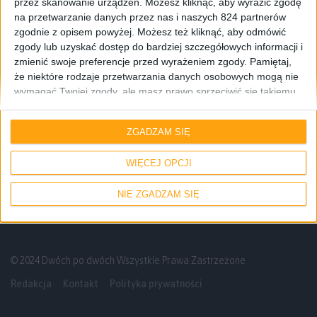
przez skanowanie urządzeń. Możesz kliknąć, aby wyrazić zgodę
na przetwarzanie danych przez nas i naszych 824 partnerów
zgodnie z opisem powyżej. Możesz też kliknąć, aby odmówić
zgody lub uzyskać dostęp do bardziej szczegółowych informacji i
zmienić swoje preferencje przed wyrażeniem zgody.
Pamiętaj,
że niektóre rodzaje przetwarzania danych osobowych mogą nie
wymagać Twojej zgody, ale masz prawo sprzeciwić się takiemu
Smartfony
przetwarzaniu. Twoje preferencje będą mieć zastosowanie tylko
do tej witryny. Możesz w dowolnym momencie zmienić swoje
Android 4.4.4 KitKat trafia na pokład
ZGADZAM SIĘ
preferencje lub wycofać zgodę, wracając na tę stronę i klikając
Samsunga Galaxy S III Neo (wersja z dual
przycisk "Prywatność" na dole strony.
SIM)
WIĘCEJ OPCJI
NIE ZGADZAM SIĘ
© 2024 Dwóch po dwóch Wszystkie Prawa Zastrzeżone
Redakcja
Kontakt
Polityka prywatności