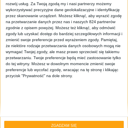
rozwój usług.
Za Twoją zgodą my i nasi partnerzy możemy
wykorzystywać precyzyjne dane geolokalizacyjne i identyfikację
przez skanowanie urządzeń. Możesz kliknąć, aby wyrazić zgodę
na przetwarzanie danych przez nas i naszych 824 partnerów
zgodnie z opisem powyżej. Możesz też kliknąć, aby odmówić
zgody lub uzyskać dostęp do bardziej szczegółowych informacji i
zmienić swoje preferencje przed wyrażeniem zgody.
Pamiętaj,
że niektóre rodzaje przetwarzania danych osobowych mogą nie
Mamy do pogrania
wymagać Twojej zgody, ale masz prawo sprzeciwić się takiemu
przetwarzaniu. Twoje preferencje będą mieć zastosowanie tylko
The Callisto Protocol za darmo i nowe
do tej witryny. Możesz w dowolnym momencie zmienić swoje
Heroes of Might and Magic – Mamy do
preferencje lub wycofać zgodę, wracając na tę stronę i klikając
pogrania #27
przycisk "Prywatność" na dole strony.
ZGADZAM SIĘ