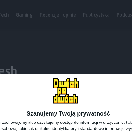
Tech
Gaming
Recenzje i opinie
Publicystyka
Podcas
esh
Szanujemy Twoją prywatność
rzechowujemy i/lub uzyskujemy dostęp do informacji w urządzeniu, takich
obowe, takie jak unikalne identyfikatory i standardowe informacje wy