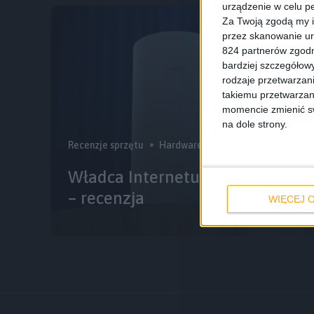
urządzenie w celu pe
Za Twoją zgodą my i
przez skanowanie ur
824 partnerów zgodn
bardziej szczegółowy
rodzaje przetwarzan
takiemu przetwarzan
momencie zmienić swo
na dole strony.
Recenzje sprzętu
Hardware
Recenzje
Władca Internetu: Trzy Wieże. 
– recenzja
WIĘCEJ O