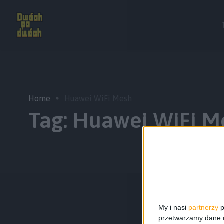
Home
Huawei WiFi Mesh
Tag:
Huawei WiFi M
My i nasi
partnerzy
p
przetwarzamy dane os