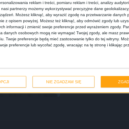
rsonalizowania reklam i treści, pomiaru reklam i treści, analizy audytor
 nasi partnerzy możemy wykorzystywać precyzyjne dane geolokalizacyjn
ządzeń. Możesz kliknąć, aby wyrazić zgodę na przetwarzanie danych p
ie z opisem powyżej. Możesz też kliknąć, aby odmówić zgody lub uzy
ch informacji i zmienić swoje preferencje przed wyrażeniem zgody.
Pam
ia danych osobowych mogą nie wymagać Twojej zgody, ale masz prawo
iu. Twoje preferencje będą mieć zastosowanie tylko do tej witryny. M
je preferencje lub wycofać zgodę, wracając na tę stronę i klikając pr
Huawei WiFi Mesh
PCJI
NIE ZGADZAM SIĘ
ZGAD