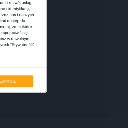
ium i rozwój usług.
e i identyfikację
rzez nas i naszych
skać dostęp do
iętaj, że niektóre
 sprzeciwić się
ożesz w dowolnym
zycisk "Prywatność"
ZAM SIĘ