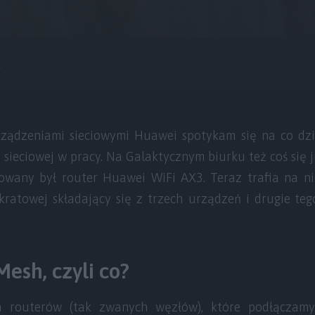
.
rządzeniami sieciowymi Huawei spotykam się na co dz
sieciowej w pracy. Na Galaktycznym biurku też coś się j
towany był router Huawei WiFi AX3. Teraz trafia na n
 kratowej składający się z trzech urządzeń i drugie te
esh, czyli co?
a routerów (tak zwanych węzłów), które podłączam