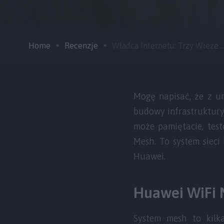
Home
Recenzje
Władca Internetu: Trzy Wieże ..
Mogę napisać, że z u
budowy infrastruktury 
może pamiętacie, tes
Mesh. To system sieci
Huawei.
Huawei WiFi M
System mesh to kilk