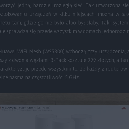
orzyć jedną, bardziej rozległą sieć. Tak utworzona s
rozlokowaniu urządzeń w kilku miejscach, można w łat
rnetu tam, gdzie go nie było albo był słaby. Taki syst
ale sprawdza się przede wszystkim w domach jednorodzin
Huawei WiFi Mesh (WS5800) wchodzą trzy urządzenia, 
szy z dwoma węzłami. 3-Pack kosztuje 999 złotych, a ten z
harakteryzuje przede wszystkim to, że każdy z routerów
lne pasma na częstotliwości 5 GHz.