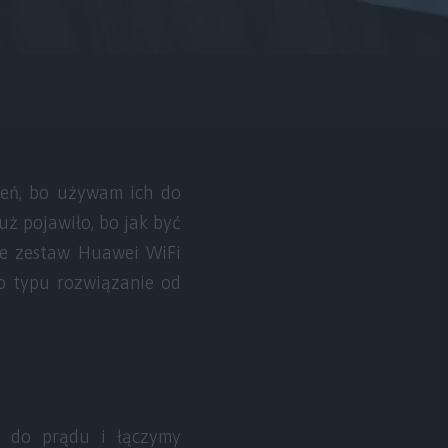
ień, bo używam ich do
uż pojawiło, bo jak być
ie zestaw Huawei WiFi
go typu rozwiązanie od
y do prądu i łączymy