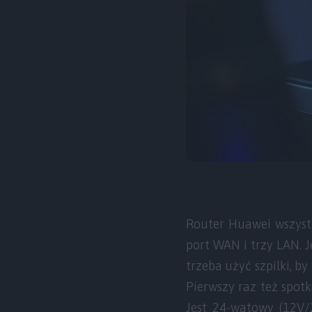
Router Huawei wszystk
port WAN i trzy LAN. J
trzeba użyć szpilki, b
Pierwszy raz też spotk
Jest 24-watowy (12V/2