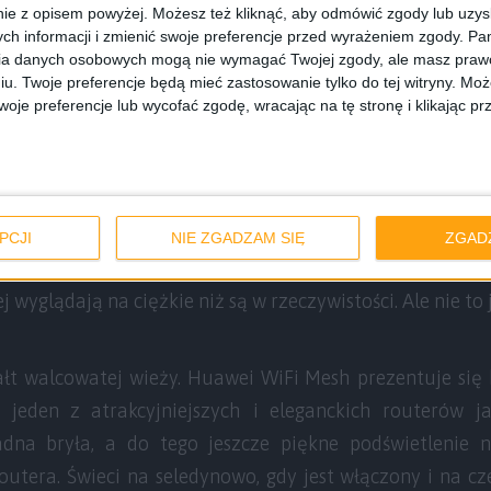
ie z opisem powyżej. Możesz też kliknąć, aby odmówić zgody lub uzy
ch informacji i zmienić swoje preferencje przed wyrażeniem zgody.
Pam
ia danych osobowych mogą nie wymagać Twojej zgody, ale masz prawo
Huawei WiFi Mesh
iu. Twoje preferencje będą mieć zastosowanie tylko do tej witryny. M
je preferencje lub wycofać zgodę, wracając na tę stronę i klikając pr
aniem urządzeń spodziewałem się, że będzie to coś w
h rozmiarów. Po otworzeniu tylko się w tym utwierdziłem
e różnią się tylko numerem seryjnym. To w zasadzie od n
en, do którego podłączymy WAN), a które tymi pomocni
PCJI
NIE ZGADZAM SIĘ
ZGAD
napiszę, że każdy z nich waży 580 gramów i ma około 21
 wyglądają na ciężkie niż są w rzeczywistości. Ale nie to 
łt walcowatej wieży. Huawei WiFi Mesh prezentuje się
 jeden z atrakcyjniejszych i eleganckich routerów ja
adna bryła, a do tego jeszcze piękne podświetlenie n
outera. Świeci na seledynowo, gdy jest włączony i na cz