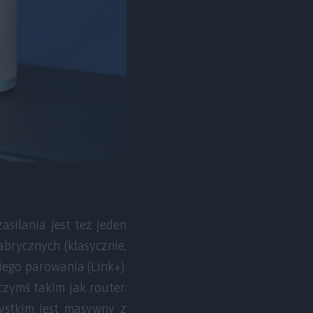
silania jest też jeden
abrycznych (klasycznie,
iego parowania (Link+).
czymś takim jak router.
zystkim jest masywny z