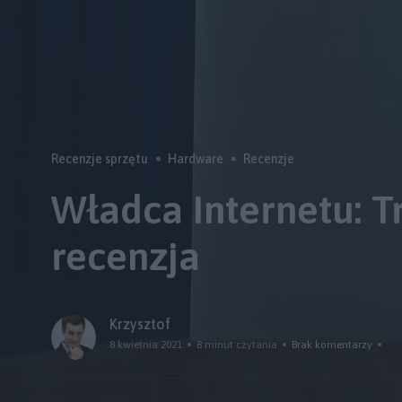
Recenzje sprzętu
Hardware
Recenzje
Władca Internetu: T
recenzja
Krzysztof
8 kwietnia 2021
8 minut czytania
Brak komentarzy