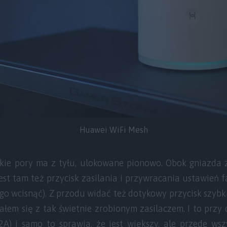
Huawei WiFi Mesh
ie pory ma z tyłu, ulokowane pionowo. Obok gniazda za
est tam też przycisk zasilania i przywracania ustawień f
y go wcisnąć). Z przodu widać też dotykowy przycisk szybk
ałem się z tak świetnie zrobionym zasilaczem. I to przy 
A) i samo to sprawia, że jest większy, ale przede ws