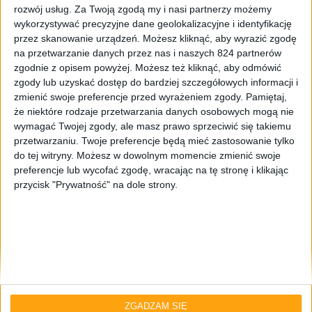
rozwój usług.
Za Twoją zgodą my i nasi partnerzy możemy
wykorzystywać precyzyjne dane geolokalizacyjne i identyfikację
przez skanowanie urządzeń. Możesz kliknąć, aby wyrazić zgodę
na przetwarzanie danych przez nas i naszych 824 partnerów
zgodnie z opisem powyżej. Możesz też kliknąć, aby odmówić
zgody lub uzyskać dostęp do bardziej szczegółowych informacji i
zmienić swoje preferencje przed wyrażeniem zgody.
Pamiętaj,
że niektóre rodzaje przetwarzania danych osobowych mogą nie
wymagać Twojej zgody, ale masz prawo sprzeciwić się takiemu
Recenzje gier
Gry
przetwarzaniu. Twoje preferencje będą mieć zastosowanie tylko
do tej witryny. Możesz w dowolnym momencie zmienić swoje
Kto nie lubi archeologa z biczem?
preferencje lub wycofać zgodę, wracając na tę stronę i klikając
Recenzja gry Indiana Jones i Wielki Krąg
przycisk "Prywatność" na dole strony.
ZGADZAM SIĘ