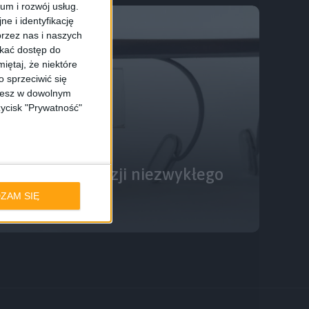
ium i rozwój usług.
e i identyfikację
rzez nas i naszych
skać dostęp do
iętaj, że niektóre
 sprzeciwić się
ożesz w dowolnym
zycisk "Prywatność"
e sprzętu
apowiedź recenzji niezwykłego
ZAM SIĘ