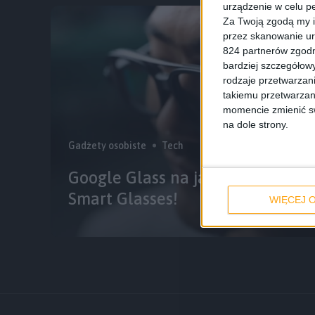
urządzenie w celu pe
Za Twoją zgodą my i
przez skanowanie ur
824 partnerów zgodn
bardziej szczegółowy
rodzaje przetwarzan
takiemu przetwarzan
momencie zmienić swo
na dole strony.
Gadżety osobiste
Tech
Google Glass na jakie zasługuje
Smart Glasses!
WIĘCEJ O