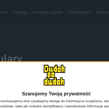
Tech
Gaming
Recenzje i opinie
Publicystyka
Podcas
ulary
Szanujemy Twoją prywatność
rzechowujemy i/lub uzyskujemy dostęp do informacji w urządzeniu, takich
obowe, takie jak unikalne identyfikatory i standardowe informacje wy