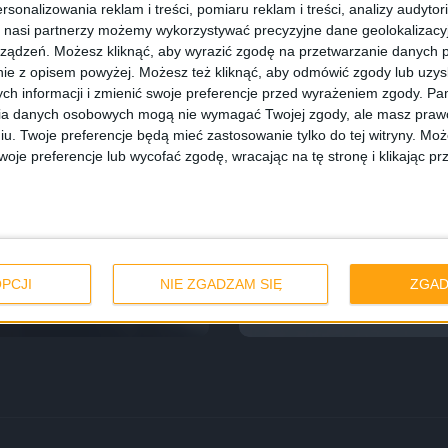
rsonalizowania reklam i treści, pomiaru reklam i treści, analizy audytor
 nasi partnerzy możemy wykorzystywać precyzyjne dane geolokalizacyjn
ządzeń. Możesz kliknąć, aby wyrazić zgodę na przetwarzanie danych p
ie z opisem powyżej. Możesz też kliknąć, aby odmówić zgody lub uzy
ch informacji i zmienić swoje preferencje przed wyrażeniem zgody.
Pam
ia danych osobowych mogą nie wymagać Twojej zgody, ale masz prawo
iu. Twoje preferencje będą mieć zastosowanie tylko do tej witryny. M
je preferencje lub wycofać zgodę, wracając na tę stronę i klikając pr
Gadżety osobiste
Recenzj
my. Oto Xiaomi
Google Glass – z
urządzenia
PCJI
NIE ZGADZAM SIĘ
ZGAD