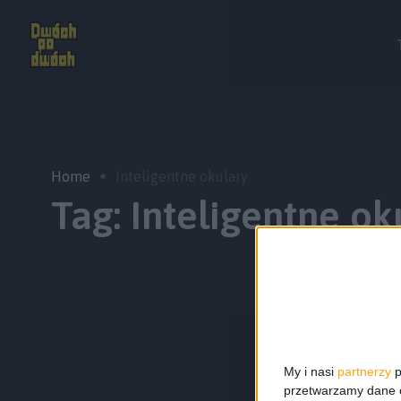
Home
Inteligentne okulary
Tag:
Inteligentne ok
My i nasi
partnerzy
p
przetwarzamy dane os