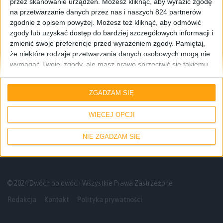
przez skanowanie urządzeń. Możesz kliknąć, aby wyrazić zgodę
na przetwarzanie danych przez nas i naszych 824 partnerów
zgodnie z opisem powyżej. Możesz też kliknąć, aby odmówić
zgody lub uzyskać dostęp do bardziej szczegółowych informacji i
zmienić swoje preferencje przed wyrażeniem zgody.
Pamiętaj,
że niektóre rodzaje przetwarzania danych osobowych mogą nie
wymagać Twojej zgody, ale masz prawo sprzeciwić się takiemu
przetwarzaniu. Twoje preferencje będą mieć zastosowanie tylko
Już graliśmy
do tej witryny. Możesz w dowolnym momencie zmienić swoje
ZGADZAM SIĘ
preferencje lub wycofać zgodę, wracając na tę stronę i klikając
Już graliśmy! Demo Pirackiej Yakuzy
przycisk "Prywatność" na dole strony.
narobiło mi jeszcze większego apetytu
WIĘCEJ OPCJI
NIE ZGADZAM SIĘ
© 2024 Dwóch po dwóch Wszystkie Prawa Zastrzeżone
Redakcja
Kontakt
Polityka prywatności