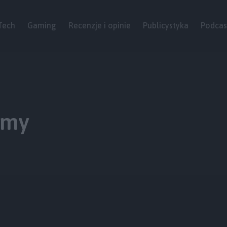
Tech
Gaming
Recenzje i opinie
Publicystyka
Podcas
śmy