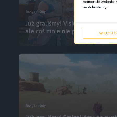
momencie zmienić swo
na dole strony.
Już graliśmy
Już graliśmy! Visions of Mana m
ale coś mnie nie przekonuje
WIĘCEJ O
Już graliśmy