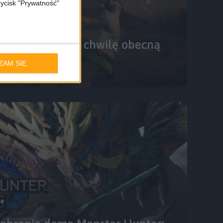
zycisk "Prywatność"
llar Blade to na chwilę obecną
ZAM SIĘ
le