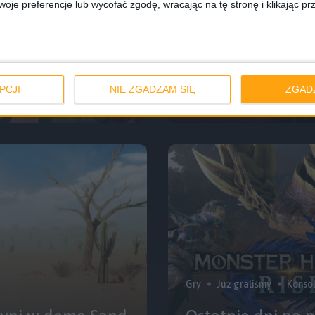
je preferencje lub wycofać zgodę, wracając na tę stronę i klikając pr
Już graliśmy
a pewne nowości,
Już graliśmy! Ste
pewniak GOTY
PCJI
NIE ZGADZAM SIĘ
ZGAD
Gry
Już graliśmy
Konso