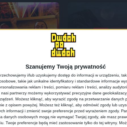
Już graliśmy
uzy narobiło mi
Już graliśmy! Pi
Szanujemy Twoją prywatność
dla dema The T
rzechowujemy i/lub uzyskujemy dostęp do informacji w urządzeniu, takich
obowe, takie jak unikalne identyfikatory i standardowe informacje wy
rsonalizowania reklam i treści, pomiaru reklam i treści, analizy audytor
 nasi partnerzy możemy wykorzystywać precyzyjne dane geolokalizacyjn
ządzeń. Możesz kliknąć, aby wyrazić zgodę na przetwarzanie danych p
ie z opisem powyżej. Możesz też kliknąć, aby odmówić zgody lub uzy
ch informacji i zmienić swoje preferencje przed wyrażeniem zgody.
Pam
ia danych osobowych mogą nie wymagać Twojej zgody, ale masz prawo
iu. Twoje preferencje będą mieć zastosowanie tylko do tej witryny. M