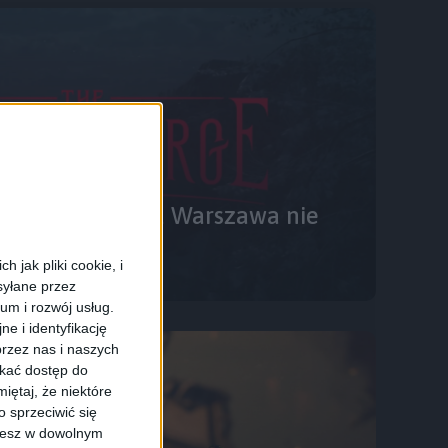
ękna XX-wieczna Warszawa nie
haumaturge
 jak pliki cookie, i
syłane przez
ium i rozwój usług.
e i identyfikację
rzez nas i naszych
skać dostęp do
iętaj, że niektóre
 sprzeciwić się
ożesz w dowolnym