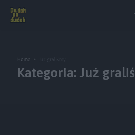
Home
Już graliśmy
Kategoria:
Już grali