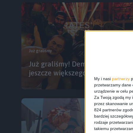
Już graliśmy
Już graliśmy! Demo Pirackiej Yak
jeszcze większego apetytu
My i nasi
partnerzy
p
przetwarzamy dane os
urządzenie w celu pe
Za Twoją zgodą my i
przez skanowanie ur
824 partnerów zgodn
bardziej szczegółowy
rodzaje przetwarzan
takiemu przetwarzan