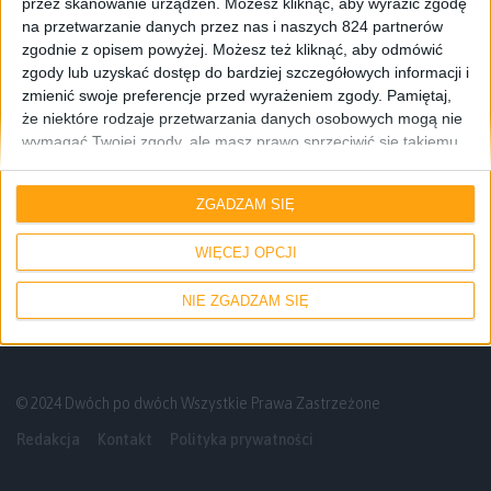
przez skanowanie urządzeń. Możesz kliknąć, aby wyrazić zgodę
na przetwarzanie danych przez nas i naszych 824 partnerów
zgodnie z opisem powyżej. Możesz też kliknąć, aby odmówić
zgody lub uzyskać dostęp do bardziej szczegółowych informacji i
zmienić swoje preferencje przed wyrażeniem zgody.
Pamiętaj,
że niektóre rodzaje przetwarzania danych osobowych mogą nie
wymagać Twojej zgody, ale masz prawo sprzeciwić się takiemu
przetwarzaniu. Twoje preferencje będą mieć zastosowanie tylko
Smartfony
do tej witryny. Możesz w dowolnym momencie zmienić swoje
ZGADZAM SIĘ
preferencje lub wycofać zgodę, wracając na tę stronę i klikając
Małe smartfony w 2023 roku. Co można
przycisk "Prywatność" na dole strony.
kupić?
WIĘCEJ OPCJI
NIE ZGADZAM SIĘ
© 2024 Dwóch po dwóch Wszystkie Prawa Zastrzeżone
Redakcja
Kontakt
Polityka prywatności