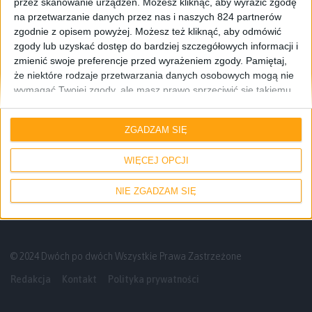
przez skanowanie urządzeń. Możesz kliknąć, aby wyrazić zgodę
na przetwarzanie danych przez nas i naszych 824 partnerów
zgodnie z opisem powyżej. Możesz też kliknąć, aby odmówić
zgody lub uzyskać dostęp do bardziej szczegółowych informacji i
zmienić swoje preferencje przed wyrażeniem zgody.
Pamiętaj,
że niektóre rodzaje przetwarzania danych osobowych mogą nie
wymagać Twojej zgody, ale masz prawo sprzeciwić się takiemu
przetwarzaniu. Twoje preferencje będą mieć zastosowanie tylko
Smartfony
do tej witryny. Możesz w dowolnym momencie zmienić swoje
ZGADZAM SIĘ
preferencje lub wycofać zgodę, wracając na tę stronę i klikając
Małe smartfony w 2023 roku. Co można
przycisk "Prywatność" na dole strony.
kupić?
WIĘCEJ OPCJI
NIE ZGADZAM SIĘ
© 2024 Dwóch po dwóch Wszystkie Prawa Zastrzeżone
Redakcja
Kontakt
Polityka prywatności