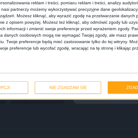
rsonalizowania reklam i treści, pomiaru reklam i treści, analizy audytor
 nasi partnerzy możemy wykorzystywać precyzyjne dane geolokalizacyjn
ządzeń. Możesz kliknąć, aby wyrazić zgodę na przetwarzanie danych p
ie z opisem powyżej. Możesz też kliknąć, aby odmówić zgody lub uzy
ch informacji i zmienić swoje preferencje przed wyrażeniem zgody.
Pam
ia danych osobowych mogą nie wymagać Twojej zgody, ale masz prawo
iu. Twoje preferencje będą mieć zastosowanie tylko do tej witryny. M
je preferencje lub wycofać zgodę, wracając na tę stronę i klikając pr
Poradniki
ować grę
Poradnik xboxow
podarunkową w br
PCJI
NIE ZGADZAM SIĘ
ZGAD