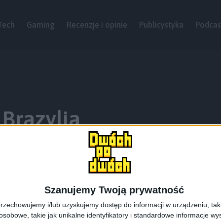
Tech
Gaming
Recenzje i opinie
Publicystyka
Podcas
 Brazylia
Szanujemy Twoją prywatność
rzechowujemy i/lub uzyskujemy dostęp do informacji w urządzeniu, takich
obowe, takie jak unikalne identyfikatory i standardowe informacje wy