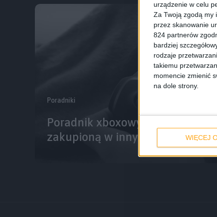
urządzenie w celu pe
Za Twoją zgodą my i
przez skanowanie ur
824 partnerów zgodn
bardziej szczegółowy
rodzaje przetwarzan
takiemu przetwarzan
momencie zmienić swo
na dole strony.
Poradniki
Poradnik xboxowy #3: Jak aktyw
zakupioną w innym regionie?
WIĘCEJ O