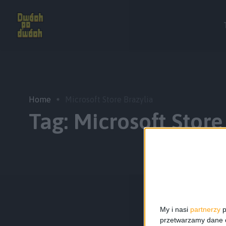
Home
Microsoft Store Brazylia
Tag:
Microsoft Store
My i nasi
partnerzy
p
przetwarzamy dane os