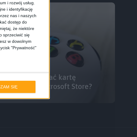
ium i rozwój usług.
e i identyfikację
rzez nas i naszych
skać dostęp do
iętaj, że niektóre
 sprzeciwić się
ożesz w dowolnym
zycisk "Prywatność"
y: Jak aktywować kartę
azylijskim Microsoft Store?
ZAM SIĘ