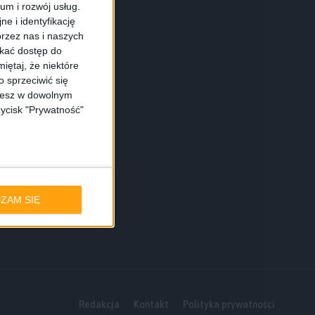
ium i rozwój usług.
e i identyfikację
rzez nas i naszych
skać dostęp do
iętaj, że niektóre
 sprzeciwić się
ożesz w dowolnym
zycisk "Prywatność"
ZAM SIĘ
Redakcja
Kontakt
Polityka prywatności