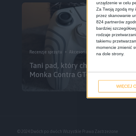
urządzenie w celu pe
Za Twoją zgodą my i
przez skanowanie ur
824 partnerów zgodn
bardziej szczegółowy
rodzaje przetwarzan
takiemu przetwarzan
momencie zmienić swo
Recenzje sprzętu
Akcesoria
na dole strony.
Tani pad, który chciał być jak Du
Monka Contra GT-96
WIĘCEJ O
© 2024 Dwóch po dwóch Wszystkie Prawa Zastrzeżone