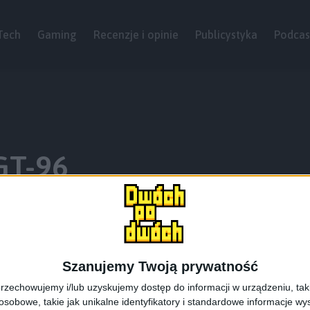
Tech
Gaming
Recenzje i opinie
Publicystyka
Podcas
GT-96
Szanujemy Twoją prywatność
rzechowujemy i/lub uzyskujemy dostęp do informacji w urządzeniu, takich
obowe, takie jak unikalne identyfikatory i standardowe informacje wy