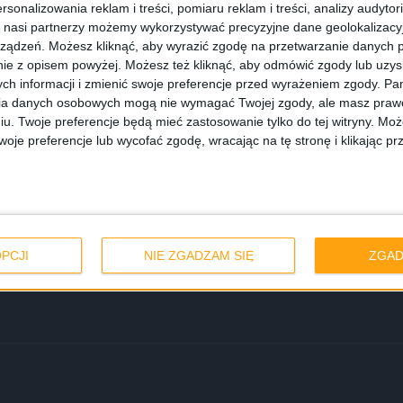
rsonalizowania reklam i treści, pomiaru reklam i treści, analizy audytor
 nasi partnerzy możemy wykorzystywać precyzyjne dane geolokalizacyjn
ządzeń. Możesz kliknąć, aby wyrazić zgodę na przetwarzanie danych p
ie z opisem powyżej. Możesz też kliknąć, aby odmówić zgody lub uzy
ch informacji i zmienić swoje preferencje przed wyrażeniem zgody.
Pam
ia danych osobowych mogą nie wymagać Twojej zgody, ale masz prawo
iu. Twoje preferencje będą mieć zastosowanie tylko do tej witryny. M
je preferencje lub wycofać zgodę, wracając na tę stronę i klikając pr
alSense. Test
PCJI
NIE ZGADZAM SIĘ
ZGAD