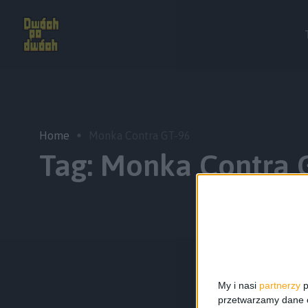
Home
Monka Contra GT-96
Tag:
Monka Contra 
My i nasi
partnerzy
p
przetwarzamy dane os