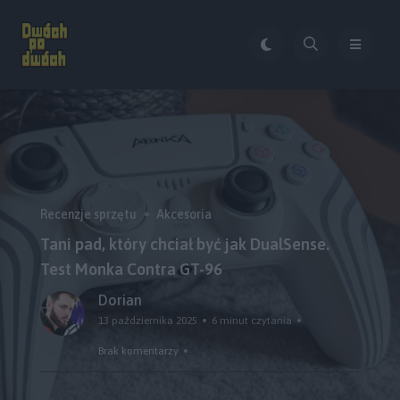
Recenzje sprzętu
Akcesoria
Tani pad, który chciał być jak DualSense.
Test Monka Contra GT-96
Dorian
13 października 2025
6 minut czytania
Brak komentarzy