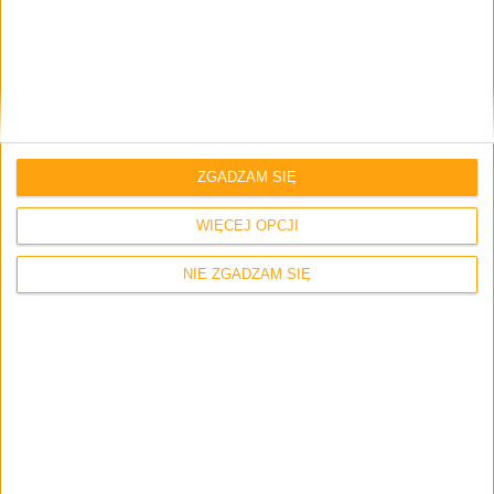
Monka Contra GT-96 to przykład na to, że nawet tani
kontroler może wyglądać dobrze. Skromnie, ale
schludnie. Design jest „czysty”, nowoczesny i
„bezpieczny” – nic tu nie próbuje być przesadnie
futurystyczne. RGB dodaje trochę charakteru (nawet jeśli
ZGADZAM SIĘ
nie da się go wyłączyć).
WIĘCEJ OPCJI
NIE ZGADZAM SIĘ
Wersja biała sprawia wrażenie
nieco zbyt „xboksowej”. Gdybym
miał wybierać – zdecydowanie
postawiłbym na ciemniejszą