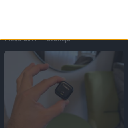
Recenzje sprzętu
Akcesoria
Bumblebee wśród klawiatur. Marvo
Meqa 80W – recenzja