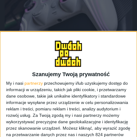
Monka Contra GT-96
Szanujemy Twoją prywatność
My i nasi
partnerzy
przechowujemy i/lub uzyskujemy dostęp do
Tworzywo, z którego zrobiono obudowę, nie bije
informacji w urządzeniu, takich jak pliki cookie, i przetwarzamy
luksusem, ale jest dobrze spasowane. Nic nie trzeszczy,
dane osobowe, takie jak unikalne identyfikatory i standardowe
informacje wysyłane przez urządzenie w celu personalizowania
nie ugina się, a przyciski i triggery chodzą prawidłowo.
reklam i treści, pomiaru reklam i treści, analizy audytorium i
Układ jest typowo „hybrydowy” – asymetryczność pada
rozwój usług.
Za Twoją zgodą my i nasi partnerzy możemy
od Xboxa, ale jednak kolorystyka i ułożenie symboli jak w
wykorzystywać precyzyjne dane geolokalizacyjne i identyfikację
sprzęcie do PlayStation.
przez skanowanie urządzeń. Możesz kliknąć, aby wyrazić zgodę
na przetwarzanie danych przez nas i naszych 824 partnerów