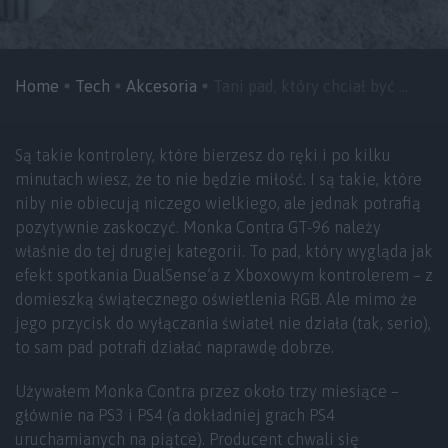
Home
Tech
Akcesoria
Tani pad, który chciał być ...
Są takie kontrolery, które bierzesz do ręki i po kilku
minutach wiesz, że to nie będzie miłość. I są takie, które
niby nie obiecują niczego wielkiego, ale jednak potrafią
pozytywnie zaskoczyć. Monka Contra GT-96 należy
właśnie do tej drugiej kategorii. To pad, który wygląda jak
efekt spotkania DualSense’a z Xboxowym kontrolerem – z
domieszką świątecznego oświetlenia RGB. Ale mimo że
jego przycisk do wyłączania świateł nie działa (tak, serio),
to sam pad potrafi działać naprawdę dobrze.
Używałem Monka Contra przez około trzy miesiące –
głównie na PS3 i PS4 (a dokładniej grach PS4
uruchamianych na piątce). Producent chwali się