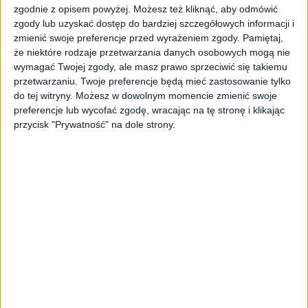
RGB, bo przecież bez tego nie
zgodnie z opisem powyżej. Możesz też kliknąć, aby odmówić
zgody lub uzyskać dostęp do bardziej szczegółowych informacji i
byłoby „gamingowo”
zmienić swoje preferencje przed wyrażeniem zgody.
Pamiętaj,
że niektóre rodzaje przetwarzania danych osobowych mogą nie
Nie mogło zabraknąć RGB, prawda? Monka Contra GT-96
wymagać Twojej zgody, ale masz prawo sprzeciwić się takiemu
świeci. I to nie byle jak – cała obwódka przycisków i
przetwarzaniu. Twoje preferencje będą mieć zastosowanie tylko
do tej witryny. Możesz w dowolnym momencie zmienić swoje
analogów potrafi rozświetlić biurko jak choinka w
preferencje lub wycofać zgodę, wracając na tę stronę i klikając
grudniu. Szkoda tylko, że przycisk odpowiedzialny za
przycisk "Prywatność" na dole strony.
wyłączenie podświetlenia postanowił odmówić
współpracy. Więc jeśli wolisz grać po ciemku bez
wrażenia, że w pokoju odbywa się dyskoteka – cóż, nie
tym razem. Po paru dniach po prostu przestałem zwracać
uwagę. Światła były, są i będą – może to jakaś filozoficzna
cecha tego pada.