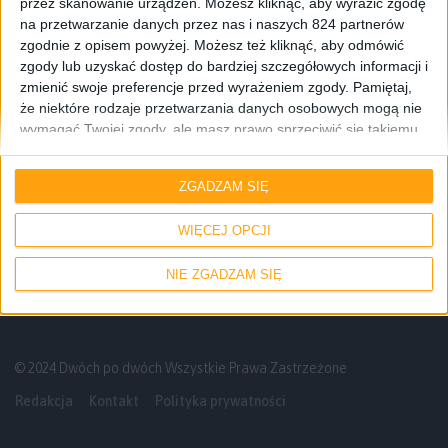
przez skanowanie urządzeń. Możesz kliknąć, aby wyrazić zgodę
na przetwarzanie danych przez nas i naszych 824 partnerów
zgodnie z opisem powyżej. Możesz też kliknąć, aby odmówić
zgody lub uzyskać dostęp do bardziej szczegółowych informacji i
zmienić swoje preferencje przed wyrażeniem zgody.
Pamiętaj,
że niektóre rodzaje przetwarzania danych osobowych mogą nie
wymagać Twojej zgody, ale masz prawo sprzeciwić się takiemu
przetwarzaniu. Twoje preferencje będą mieć zastosowanie tylko
Smartfony
do tej witryny. Możesz w dowolnym momencie zmienić swoje
ZGADZAM SIĘ
preferencje lub wycofać zgodę, wracając na tę stronę i klikając
Już 11 listopada poznamy nową Lumię od
przycisk "Prywatność" na dole strony.
Microsoftu?
WIĘCEJ OPCJI
NIE ZGADZAM SIĘ
© 2024 Dwóch po dwóch Wszystkie Prawa Zastrzeżone
Redakcja
Kontakt
Polityka prywatności