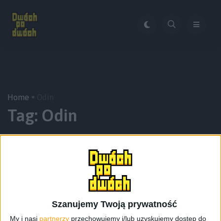
Home
Odin
Tag:
Odin
Szanujemy Twoją prywatność
My i nasi
partnerzy
przechowujemy i/lub uzyskujemy dostęp do