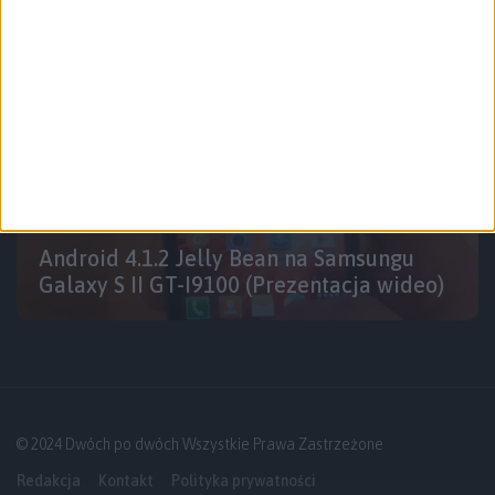
Smartfony
Android 4.1.2 Jelly Bean na Samsungu
Galaxy S II GT-I9100 (Prezentacja wideo)
© 2024 Dwóch po dwóch Wszystkie Prawa Zastrzeżone
Redakcja
Kontakt
Polityka prywatności