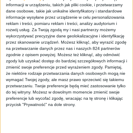
informacji w urządzeniu, takich jak pliki cookie, i przetwarzamy
dane osobowe, takie jak unikalne identyfikatory i standardowe
informacje wysyłane przez urządzenie w celu personalizowania
reklam i treści, pomiaru reklam i treści, analizy audytorium i
rozwój usług.
Za Twoją zgodą my i nasi partnerzy możemy
wykorzystywać precyzyjne dane geolokalizacyjne i identyfikację
przez skanowanie urządzeń. Możesz kliknąć, aby wyrazić zgodę
Smartfony
na przetwarzanie danych przez nas i naszych 824 partnerów
zgodnie z opisem powyżej. Możesz też kliknąć, aby odmówić
Samsung Galaxy Note II – nowa
zgody lub uzyskać dostęp do bardziej szczegółowych informacji i
aktualizacja dla Polski (N7100XXDMC3)
zmienić swoje preferencje przed wyrażeniem zgody.
Pamiętaj,
że niektóre rodzaje przetwarzania danych osobowych mogą nie
wymagać Twojej zgody, ale masz prawo sprzeciwić się takiemu
przetwarzaniu. Twoje preferencje będą mieć zastosowanie tylko
do tej witryny. Możesz w dowolnym momencie zmienić swoje
preferencje lub wycofać zgodę, wracając na tę stronę i klikając
przycisk "Prywatność" na dole strony.