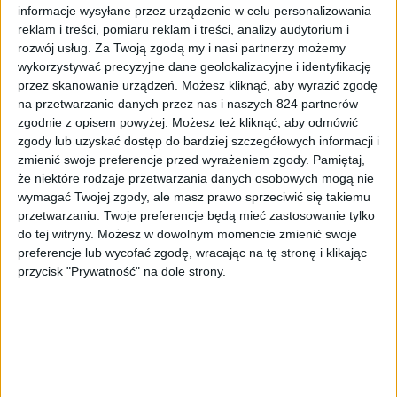
informacje wysyłane przez urządzenie w celu personalizowania
reklam i treści, pomiaru reklam i treści, analizy audytorium i
rozwój usług.
Za Twoją zgodą my i nasi partnerzy możemy
wykorzystywać precyzyjne dane geolokalizacyjne i identyfikację
przez skanowanie urządzeń. Możesz kliknąć, aby wyrazić zgodę
na przetwarzanie danych przez nas i naszych 824 partnerów
zgodnie z opisem powyżej. Możesz też kliknąć, aby odmówić
zgody lub uzyskać dostęp do bardziej szczegółowych informacji i
Tablety
zmienić swoje preferencje przed wyrażeniem zgody.
Pamiętaj,
Samsung Galaxy Tab 2 7.0 z oryginalnym
że niektóre rodzaje przetwarzania danych osobowych mogą nie
etui za 799 złotych
wymagać Twojej zgody, ale masz prawo sprzeciwić się takiemu
przetwarzaniu. Twoje preferencje będą mieć zastosowanie tylko
do tej witryny. Możesz w dowolnym momencie zmienić swoje
preferencje lub wycofać zgodę, wracając na tę stronę i klikając
przycisk "Prywatność" na dole strony.