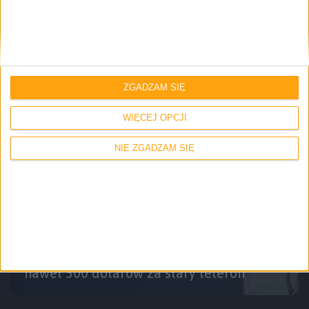
Blog
Wyprzedaż aplikacji w Google Play z
okazji końca wakacji
ZGADZAM SIĘ
WIĘCEJ OPCJI
NIE ZGADZAM SIĘ
Informacje
Smartfony
Kup nowy smartfon Samsunga i zyskaj
nawet 300 dolarów za stary telefon