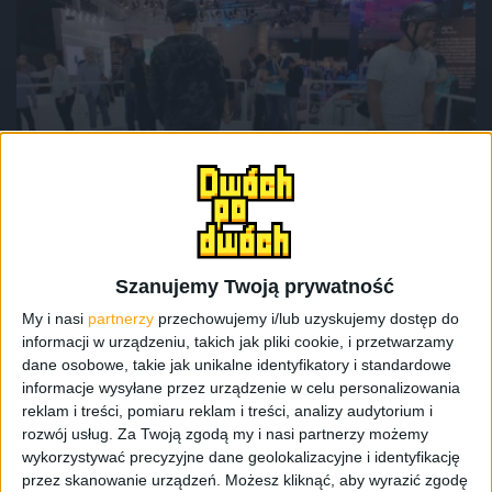
Pierwsze wrażenia
Gadżety osobiste
Tech
Jeździłem na Segway Drift W1 i tutaj
przeczytacie moje pierwsze wrażenia
Szanujemy Twoją prywatność
My i nasi
partnerzy
przechowujemy i/lub uzyskujemy dostęp do
informacji w urządzeniu, takich jak pliki cookie, i przetwarzamy
dane osobowe, takie jak unikalne identyfikatory i standardowe
informacje wysyłane przez urządzenie w celu personalizowania
reklam i treści, pomiaru reklam i treści, analizy audytorium i
rozwój usług.
Za Twoją zgodą my i nasi partnerzy możemy
wykorzystywać precyzyjne dane geolokalizacyjne i identyfikację
przez skanowanie urządzeń. Możesz kliknąć, aby wyrazić zgodę