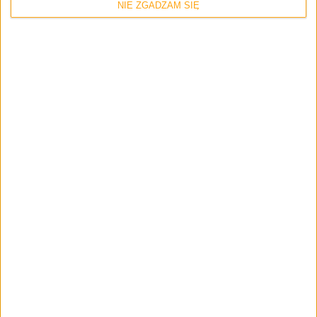
NIE ZGADZAM SIĘ
Pierwsze wrażenia
Recenzje
Smartfony
Wyróżnione
Mieliśmy Samsunga Galaxy Note 5 i
Galaxy S6 Edge Plus. Gorące pierwsze
wrażenia!