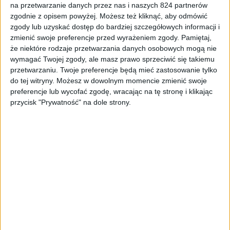
na przetwarzanie danych przez nas i naszych 824 partnerów
Smartfony
Opinie
Tech
Wyróżnione
zgodnie z opisem powyżej. Możesz też kliknąć, aby odmówić
zgody lub uzyskać dostęp do bardziej szczegółowych informacji i
Samsung Galaxy Note 9 po raz pierwszy.
zmienić swoje preferencje przed wyrażeniem zgody.
Pamiętaj,
Czy warto na niego czekać?
że niektóre rodzaje przetwarzania danych osobowych mogą nie
wymagać Twojej zgody, ale masz prawo sprzeciwić się takiemu
przetwarzaniu. Twoje preferencje będą mieć zastosowanie tylko
do tej witryny. Możesz w dowolnym momencie zmienić swoje
preferencje lub wycofać zgodę, wracając na tę stronę i klikając
przycisk "Prywatność" na dole strony.
Pierwsze wrażenia
Smartfony
Tech
Cała ona, Huawei Nova 3. Czy warto
czekać?