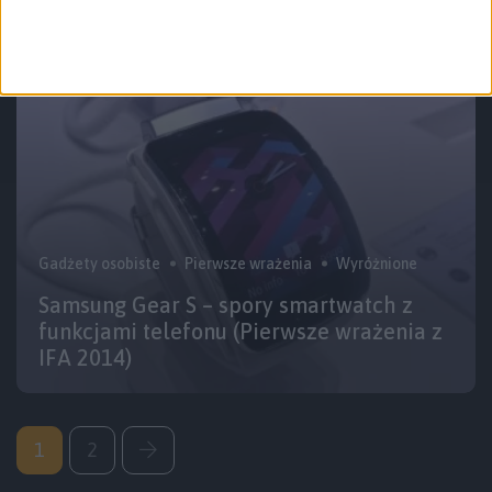
wrażenia, bardzo pozytywne
Gadżety osobiste
Pierwsze wrażenia
Wyróżnione
Samsung Gear S – spory smartwatch z
funkcjami telefonu (Pierwsze wrażenia z
IFA 2014)
1
2