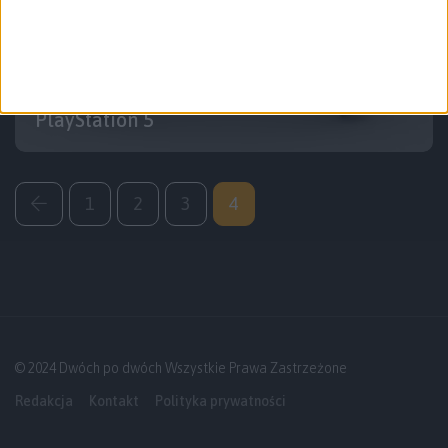
Hardware
Tech
Największe zmiany zaczynają się od…
nazwy. DualSense to oficjalny pad
PlayStation 5
1
2
3
4
© 2024 Dwóch po dwóch Wszystkie Prawa Zastrzeżone
Redakcja
Kontakt
Polityka prywatności