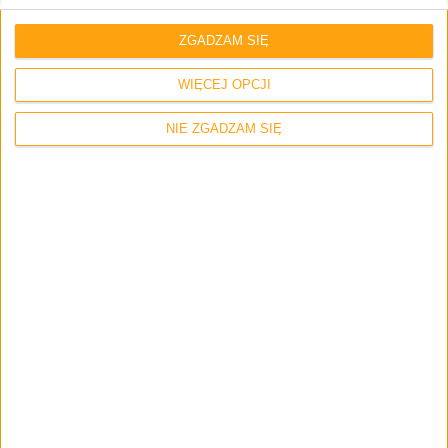
ZGADZAM SIĘ
WIĘCEJ OPCJI
NIE ZGADZAM SIĘ
Gry
Oferta PlayStation Plus w listopadzie
pozytywnie mnie zaskoczyła!