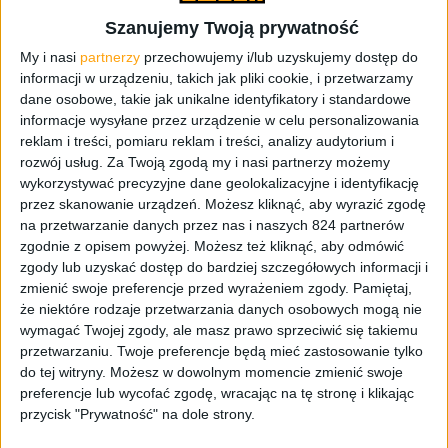
Szanujemy Twoją prywatność
My i nasi
partnerzy
przechowujemy i/lub uzyskujemy dostęp do
informacji w urządzeniu, takich jak pliki cookie, i przetwarzamy
dane osobowe, takie jak unikalne identyfikatory i standardowe
informacje wysyłane przez urządzenie w celu personalizowania
Gry
Recenzje gier
reklam i treści, pomiaru reklam i treści, analizy audytorium i
rozwój usług.
Za Twoją zgodą my i nasi partnerzy możemy
Nowy Pajączek, stare rozwiązania.
wykorzystywać precyzyjne dane geolokalizacyjne i identyfikację
Marvel’s Spider-Man: Miles Morales –
przez skanowanie urządzeń. Możesz kliknąć, aby wyrazić zgodę
recenzja
na przetwarzanie danych przez nas i naszych 824 partnerów
zgodnie z opisem powyżej. Możesz też kliknąć, aby odmówić
zgody lub uzyskać dostęp do bardziej szczegółowych informacji i
zmienić swoje preferencje przed wyrażeniem zgody.
Pamiętaj,
że niektóre rodzaje przetwarzania danych osobowych mogą nie
wymagać Twojej zgody, ale masz prawo sprzeciwić się takiemu
przetwarzaniu. Twoje preferencje będą mieć zastosowanie tylko
do tej witryny. Możesz w dowolnym momencie zmienić swoje
preferencje lub wycofać zgodę, wracając na tę stronę i klikając
przycisk "Prywatność" na dole strony.