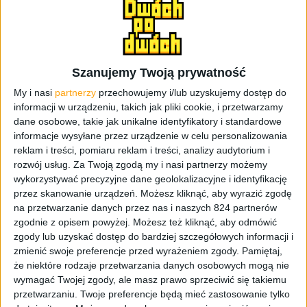
Szanujemy Twoją prywatność
My i nasi
partnerzy
przechowujemy i/lub uzyskujemy dostęp do
Gry
Promocje i okazje
informacji w urządzeniu, takich jak pliki cookie, i przetwarzamy
Promocje w PlayStation Store
dane osobowe, takie jak unikalne identyfikatory i standardowe
(październik 2021). Które gry warto
informacje wysyłane przez urządzenie w celu personalizowania
reklam i treści, pomiaru reklam i treści, analizy audytorium i
kupić?
rozwój usług.
Za Twoją zgodą my i nasi partnerzy możemy
wykorzystywać precyzyjne dane geolokalizacyjne i identyfikację
przez skanowanie urządzeń. Możesz kliknąć, aby wyrazić zgodę
na przetwarzanie danych przez nas i naszych 824 partnerów
zgodnie z opisem powyżej. Możesz też kliknąć, aby odmówić
zgody lub uzyskać dostęp do bardziej szczegółowych informacji i
zmienić swoje preferencje przed wyrażeniem zgody.
Pamiętaj,
że niektóre rodzaje przetwarzania danych osobowych mogą nie
wymagać Twojej zgody, ale masz prawo sprzeciwić się takiemu
przetwarzaniu. Twoje preferencje będą mieć zastosowanie tylko