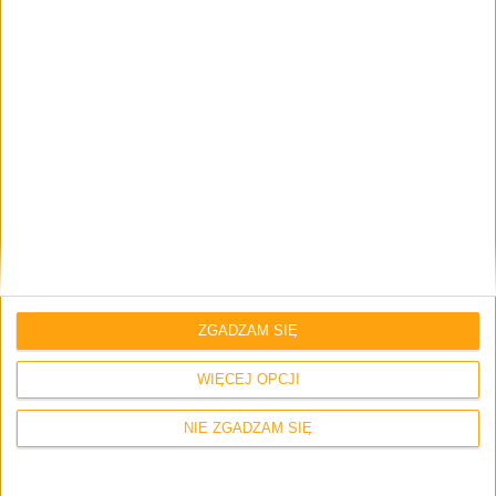
Gry
Rozrywka
PS Trophy Challenge. Trwa druga edycja
konkursu od Sony!
ZGADZAM SIĘ
WIĘCEJ OPCJI
NIE ZGADZAM SIĘ