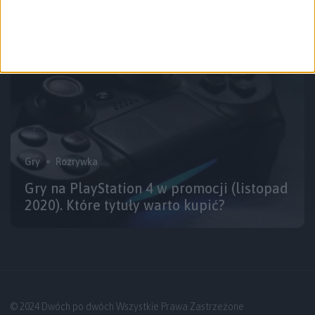
Gry
Rozrywka
Gry na PlayStation 4 w promocji (listopad
2020). Które tytuły warto kupić?
© 2024 Dwóch po dwóch Wszystkie Prawa Zastrzeżone