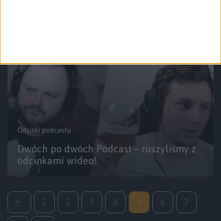
w Polsce – Odcinek #86
Odcinki podcastu
Dwóch po dwóch Podcast – ruszyliśmy z
odcinkami wideo!
1
2
3
4
5
6
7