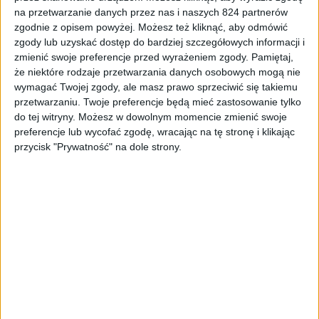
na przetwarzanie danych przez nas i naszych 824 partnerów
Odcinki podcastu
zgodnie z opisem powyżej. Możesz też kliknąć, aby odmówić
Funkcje w telefonach na przestrzeni lat –
zgody lub uzyskać dostęp do bardziej szczegółowych informacji i
zmienić swoje preferencje przed wyrażeniem zgody.
Pamiętaj,
Odcinek #93
że niektóre rodzaje przetwarzania danych osobowych mogą nie
wymagać Twojej zgody, ale masz prawo sprzeciwić się takiemu
przetwarzaniu. Twoje preferencje będą mieć zastosowanie tylko
do tej witryny. Możesz w dowolnym momencie zmienić swoje
preferencje lub wycofać zgodę, wracając na tę stronę i klikając
przycisk "Prywatność" na dole strony.
Odcinki podcastu
Świetne filmy… tylko, po co? – Odcinek
#92