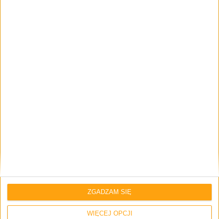
Odcinki podcastu
Gry i filmy w 2023 roku (gość: Stary
Gracz) – Odcinek #90
Odcinki podcastu
ZGADZAM SIĘ
Pierścienie Smoka, Ród Władzy i pierwszy
pecet – Odcinek #89
WIĘCEJ OPCJI