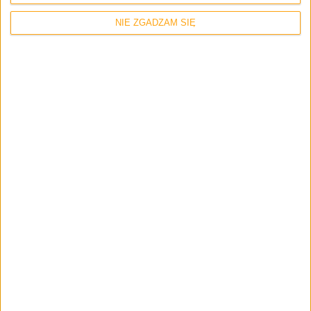
NIE ZGADZAM SIĘ
Odcinki podcastu
Nasza recenzja Dragon Ball Super: Super
Hero – Odcinek #88